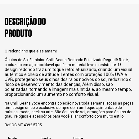
DESCRIÇÃO DO
PRODUTO
O redondinho que elas amam!
Óculos de Sol Feminino Chilli Beans Redondo Polarizado Degradê Rosé,
O
produzido em aço inoxidável que é um material leve e resistente.
design redondo traz um toque retrô atualizado, criando um visual
autêntico e cheio de atitude. Lentes com proteção 100% UVA e
UVB, protegendo seus olhos dos raios nocivos do sol, reduzindo o
risco de desenvolvimento das doenças, Além disso, são
polarizadas, tornando a imagem mais nítida e, ao mesmo tempo,
proporcionando um aumento no conforto visual.
Na Chilli Beans você encontra coleção nova toda semana! Todas as peças
têm design único e exclusivo sempre com um toque apimentado de
música, moda, geek ou arte. São óculos de sol, armações para óculos de
grau, relógios e acessórios para você aliar conforto com muito estilo.
Ref.OC.MT.4392.5795
lente
ponte
haste