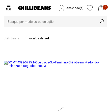
0
Bem-Vindo(a)!
chilli beans
óculos de sol