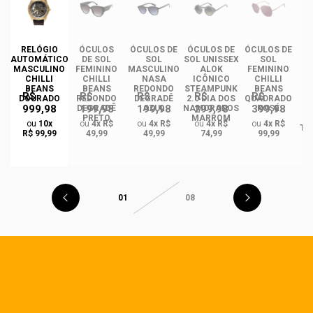
RELÓGIO
ÓCULOS
ÓCULOS DE
ÓCULOS DE
ÓCULOS DE
ÓC
AUTOMÁTICO
DE SOL
SOL
SOL UNISSEX
SOL
MASCULINO
FEMININO
MASCULINO
ALOK
FEMININO
U
CHILLI
CHILLI
NASA
ICÔNICO
CHILLI
BEANS
BEANS
REDONDO
STEAMPUNK
BEANS
R$
R$
R$
R$
R$
DOURADO
REDONDO
DEGRADÊ
2.0 DIA DOS
QUADRADO
999,98
199,98
199,98
299,98
399,98
O
DEGRADÊ
AZUL
NAMORADOS
ROSÉ
R
PRETO
MARROM
ou
10x
ou
4x R$
ou
4x R$
ou
4x R$
ou
4x R$
TA
R$ 99,99
49,99
49,99
74,99
99,99
01
08