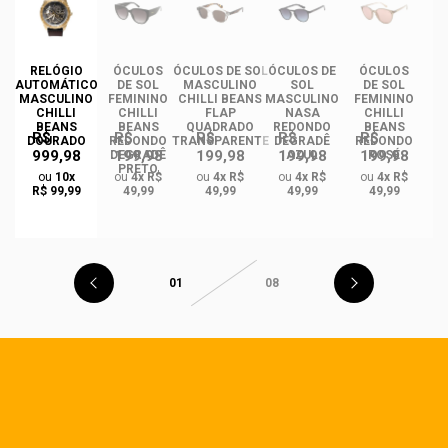
RELÓGIO
ÓCULOS
ÓCULOS DE SOL
ÓCULOS DE
ÓCULOS
ÓC
AUTOMÁTICO
DE SOL
MASCULINO
SOL
DE SOL
MASCULINO
FEMININO
CHILLI BEANS
MASCULINO
FEMININO
F
CHILLI
CHILLI
FLAP
NASA
CHILLI
BEANS
BEANS
QUADRADO
REDONDO
BEANS
R$
R$
R$
R$
R$
DOURADO
REDONDO
TRANSPARENTE
DEGRADÊ
REDONDO
Q
999,98
199,98
199,98
199,98
199,98
O
DEGRADÊ
AZUL
ROSÉ
O
PRETO
ou
10x
ou
4x R$
ou
4x R$
ou
4x R$
ou
4x R$
R$ 99,99
49,99
49,99
49,99
49,99
01
08