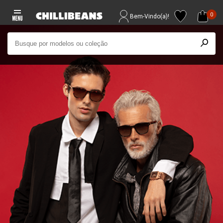
0
Bem-Vindo(a)!