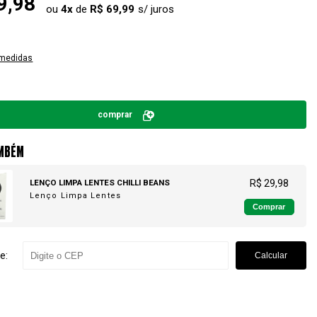
9,98
ou
4
x
de
R$ 69,99
 medidas
comprar
MBÉM
LENÇO LIMPA LENTES CHILLI BEANS
R$ 29,98
Lenço Limpa Lentes
Comprar
e:
Calcular