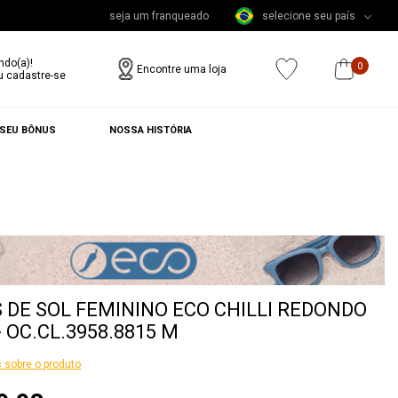
seja um franqueado
selecione seu país
ndo(a)!
0
Encontre uma loja
u cadastre-se
 SEU BÔNUS
NOSSA HISTÓRIA
 DE SOL FEMININO ECO CHILLI REDONDO
- OC.CL.3958.8815 M
 sobre o produto