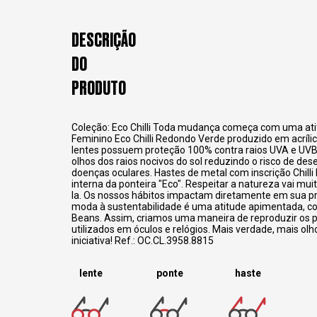
DESCRIÇÃO
DO
PRODUTO
Coleção: Eco Chilli Toda mudança começa com uma atit
Feminino Eco Chilli Redondo Verde produzido em acrílic
lentes possuem proteção 100% contra raios UVA e UVB
olhos dos raios nocivos do sol reduzindo o risco de de
doenças oculares. Hastes de metal com inscrição Chilli
interna da ponteira "Eco". Respeitar a natureza vai mu
la. Os nossos hábitos impactam diretamente em sua pr
moda à sustentabilidade é uma atitude apimentada, como
Beans. Assim, criamos uma maneira de reproduzir os pr
utilizados em óculos e relógios. Mais verdade, mais olh
iniciativa! Ref.: OC.CL.3958.8815
lente
ponte
haste