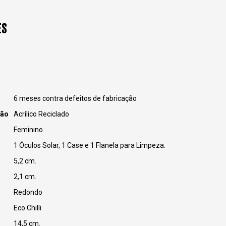
ES
6 meses contra defeitos de fabricação
ção
Acrílico Reciclado
Feminino
1 Óculos Solar, 1 Case e 1 Flanela para Limpeza.
5,2 cm.
2,1 cm.
Redondo
Eco Chilli
14,5 cm.