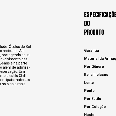
ESPECIFICAÇÕ
DO
PRODUTO
ude. Óculos de Sol
Garantia
o reciclado. As
, protegendo seus
Material da Arma
senvolvimento das
 Beans e na parte
Por Gênero
ito além de admirá-
eservação. Unir
Itens Inclusos
 o estilo Chilli
incipais materiais
Lente
o no olho e mais
Ponte
Por Estilo
Por Coleção
Haste