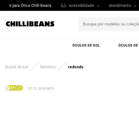
Ir para Ótica Chilli Beans
acessibilidade
atendimento
ÓCULOS DE SOL
ÓCULOS DE
óculos de sol
feminino
redondo
OC.CL.3958.8815