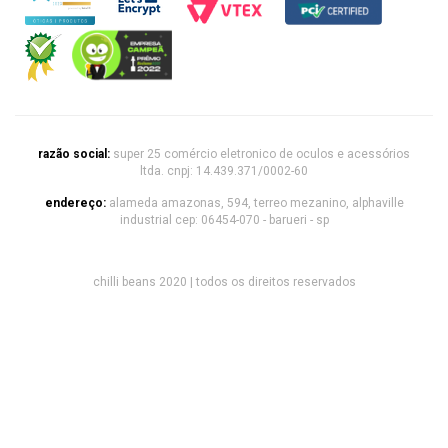
razão social:
super 25 comércio eletronico de oculos e acessórios
ltda. cnpj: 14.439.371/0002-60
endereço:
alameda amazonas, 594, terreo mezanino, alphaville
industrial cep: 06454-070 - barueri - sp
chilli beans 2020 | todos os direitos reservados