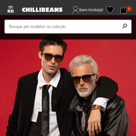
0
Bem-Vindo(a)!