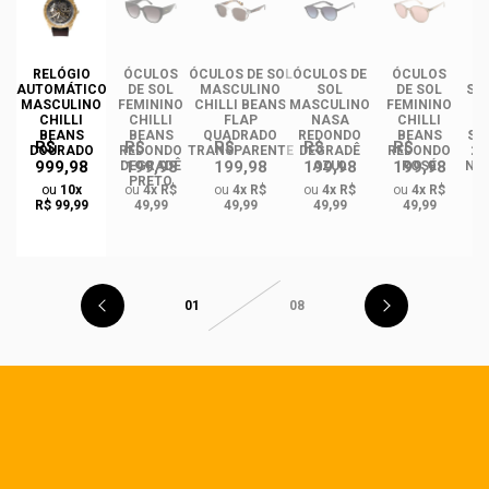
DE
RELÓGIO
ÓCULOS
ÓCULOS DE SOL
ÓCULOS DE
ÓCULOS
ÓC
AUTOMÁTICO
DE SOL
MASCULINO
SOL
DE SOL
SO
MASCULINO
FEMININO
CHILLI BEANS
MASCULINO
FEMININO
CHILLI
CHILLI
FLAP
NASA
CHILLI
I
BEANS
BEANS
QUADRADO
REDONDO
BEANS
ST
R$
R$
R$
R$
R$
DOURADO
REDONDO
TRANSPARENTE
DEGRADÊ
REDONDO
2.
999,98
199,98
199,98
199,98
199,98
O
DEGRADÊ
AZUL
ROSÉ
NA
PRETO
M
ou
10x
ou
4x R$
ou
4x R$
ou
4x R$
ou
4x R$
GA
R$ 99,99
49,99
49,99
49,99
49,99
01
08