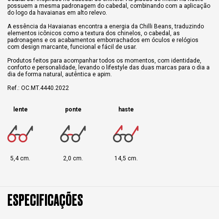
possuem a mesma padronagem do cabedal, combinando com a aplicação
do logo da havaianas em alto relevo.
A essência da Havaianas encontra a energia da Chilli Beans, traduzindo
elementos icônicos como a textura dos chinelos, o cabedal, as
padronagens e os acabamentos emborrachados em óculos e relógios
com design marcante, funcional e fácil de usar.
Produtos feitos para acompanhar todos os momentos, com identidade,
conforto e personalidade, levando o lifestyle das duas marcas para o dia a
dia de forma natural, autêntica e apim.
Ref.: OC.MT.4440.2022
lente
ponte
haste
5,4 cm.
2,0 cm.
14,5 cm.
ESPECIFICAÇÕES