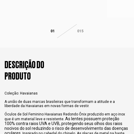
01
015
DESCRIÇÃO DO
PRODUTO
Coleção: Havaianas
A união de duas marcas brasileiras que transformam a atitude e a
liberdade da Havaianas em novas formas de vestir.
Óculos de Sol Feminino Havaianas Redondo Ônix produzido em aço inox
As lentes possuem proteção
que é um material leve e resistente.
100% contra raios UVA e UVB, protegendo seus olhos dos raios
nocivos do sol reduzindo o risco de desenvolvimento das doenças
oculares.
Inspirado no cabedal do chinelo. As placas de metal na haste