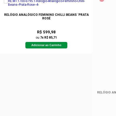
RELÓGIO ANALÓGICO FEMININO CHILLI BEANS ´PRATA
ROSÉ
R$ 599,98
ou
7x R$ 85,71
Adicionar ao Carrinho
RELÓGIO AN