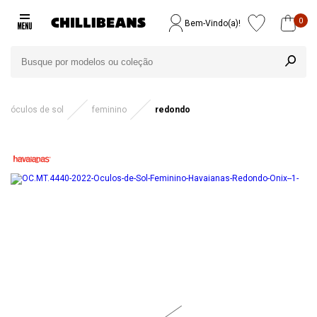
0
Bem-Vindo(a)!
óculos de sol
feminino
redondo