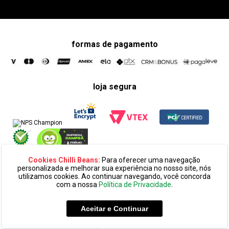
formas de pagamento
loja segura
Cookies Chilli Beans:
Para oferecer uma navegação
personalizada e melhorar sua experiência no nosso site, nós
utilizamos cookies. Ao continuar navegando, você concorda
com a nossa
Política de Privacidade
.
razão social:
super 25 comércio eletronico de oculos e acessórios
ltda. cnpj: 14.439.371/0002-60
Aceitar e Continuar
endereço:
alameda amazonas, 594, terreo mezanino, alphaville
industrial cep: 06454-070 - barueri - sp