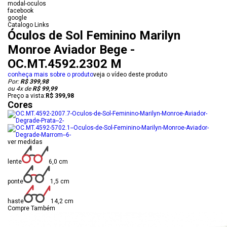
modal-oculos
facebook
google
Catalogo Links
Óculos de Sol Feminino Marilyn
Monroe Aviador Bege -
OC.MT.4592.2302 M
conheça mais sobre o produto
veja o vídeo deste produto
Por:
R$ 399,98
ou
4
x
de
R$ 99,99
Preço a vista:
R$ 399,98
Cores
ver medidas
lente
6,0 cm
ponte
1,5 cm
haste
14,2 cm
Compre Também