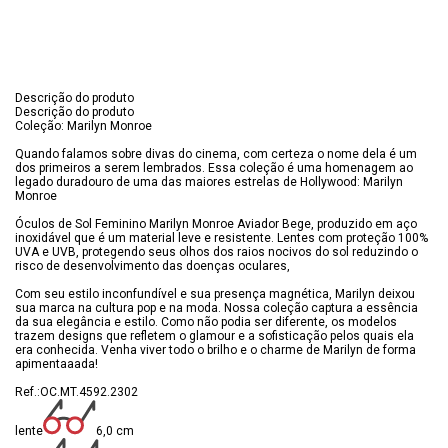
Descrição do produto
Descrição do produto
Coleção: Marilyn Monroe
Quando falamos sobre divas do cinema, com certeza o nome dela é um
dos primeiros a serem lembrados. Essa coleção é uma homenagem ao
legado duradouro de uma das maiores estrelas de Hollywood: Marilyn
Monroe
Óculos de Sol Feminino Marilyn Monroe Aviador Bege, produzido em aço
inoxidável que é um material leve e resistente. Lentes com proteção 100%
UVA e UVB, protegendo seus olhos dos raios nocivos do sol reduzindo o
risco de desenvolvimento das doenças oculares,
Com seu estilo inconfundível e sua presença magnética, Marilyn deixou
sua marca na cultura pop e na moda. Nossa coleção captura a essência
da sua elegância e estilo. Como não podia ser diferente, os modelos
trazem designs que refletem o glamour e a sofisticação pelos quais ela
era conhecida. Venha viver todo o brilho e o charme de Marilyn de forma
apimentaaada!
Ref.:OC.MT.4592.2302
lente
6,0 cm