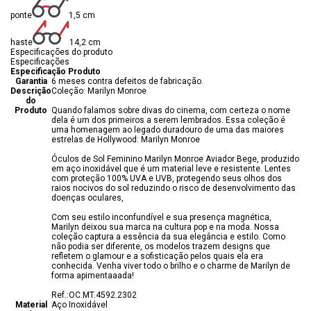
ponte
1,5 cm
haste
14,2 cm
Especificações do produto
Especificações
Especificação Produto
Garantia
6 meses contra defeitos de fabricação.
Descrição
Coleção: Marilyn Monroe
do
Produto
Quando falamos sobre divas do cinema, com certeza o nome
dela é um dos primeiros a serem lembrados. Essa coleção é
uma homenagem ao legado duradouro de uma das maiores
estrelas de Hollywood: Marilyn Monroe
Óculos de Sol Feminino Marilyn Monroe Aviador Bege, produzido
em aço inoxidável que é um material leve e resistente. Lentes
com proteção 100% UVA e UVB, protegendo seus olhos dos
raios nocivos do sol reduzindo o risco de desenvolvimento das
doenças oculares,
Com seu estilo inconfundível e sua presença magnética,
Marilyn deixou sua marca na cultura pop e na moda. Nossa
coleção captura a essência da sua elegância e estilo. Como
não podia ser diferente, os modelos trazem designs que
refletem o glamour e a sofisticação pelos quais ela era
conhecida. Venha viver todo o brilho e o charme de Marilyn de
forma apimentaaada!
Ref.:OC.MT.4592.2302
Material
Aço Inoxidável