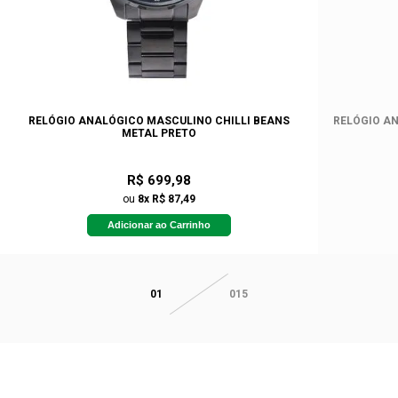
RELÓGIO ANALÓGICO MASCULINO CHILLI BEANS
RELÓGIO AN
METAL PRETO
R$ 699,98
ou
8x R$ 87,49
Adicionar ao Carrinho
01
015