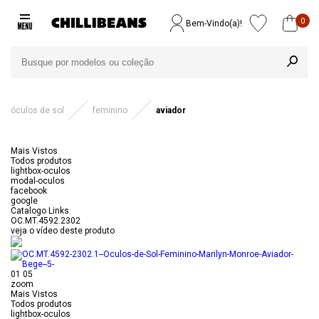
0
Bem-Vindo(a)!
óculos de sol
feminino
aviador
Mais Vistos
Todos produtos
lightbox-oculos
modal-oculos
facebook
google
Catalogo Links
OC.MT.4592.2302
veja o vídeo deste produto
01
05
zoom
Mais Vistos
Todos produtos
lightbox-oculos