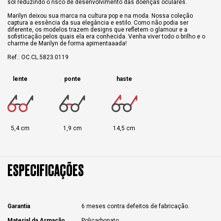
sol reduzindo o risco de desenvolvimento das doenças oculares.
Marilyn deixou sua marca na cultura pop e na moda. Nossa coleção
captura a essência da sua elegância e estilo. Como não podia ser
diferente, os modelos trazem designs que refletem o glamour e a
sofisticação pelos quais ela era conhecida. Venha viver todo o brilho e o
charme de Marilyn de forma apimentaaada!
Ref.: OC.CL.5823.0119
lente
ponte
haste
5,4 cm
1,9 cm
14,5 cm
ESPECIFICAÇÕES
Garantia
6 meses contra defeitos de fabricação.
Material da Armação
Policarbonato