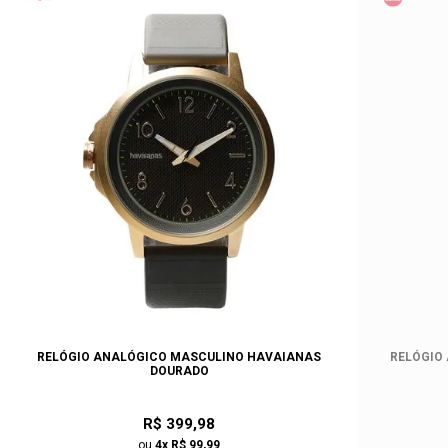
RELÓGIO ANALÓGICO MASCULINO HAVAIANAS
RELÓGIO
DOURADO
R$ 399,98
ou
4x R$ 99,99