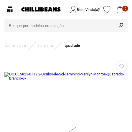
0
Bem-Vindo(a)!
óculos de sol
feminino
quadrado