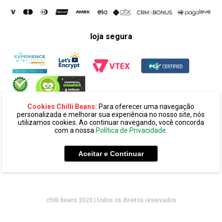
loja segura
Cookies Chilli Beans:
Para oferecer uma navegação
personalizada e melhorar sua experiência no nosso site, nós
utilizamos cookies. Ao continuar navegando, você concorda
com a nossa
Política de Privacidade
.
razão social:
super 25 comércio eletronico de oculos e acessórios
ltda. cnpj: 14.439.371/0002-60
Aceitar e Continuar
endereço:
alameda amazonas, 594, terreo mezanino, alphaville
industrial cep: 06454-070 - barueri - sp
chilli beans 2020 | todos os direitos reservados