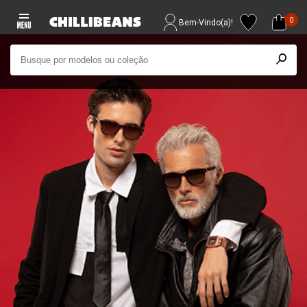
0
Bem-Vindo(a)!