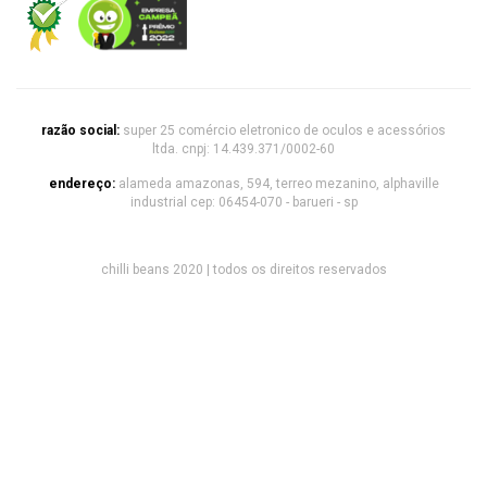
razão social:
super 25 comércio eletronico de oculos e acessórios
ltda. cnpj: 14.439.371/0002-60
endereço:
alameda amazonas, 594, terreo mezanino, alphaville
industrial cep: 06454-070 - barueri - sp
chilli beans 2020 | todos os direitos reservados