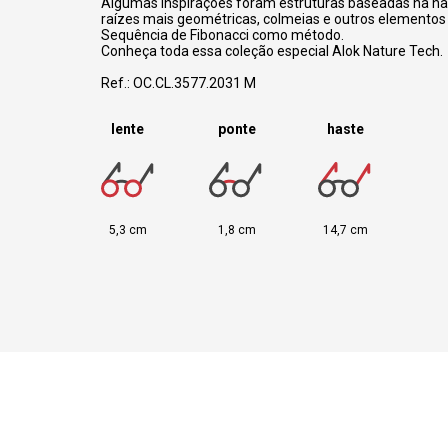
Algumas inspirações foram estruturas baseadas na na
raízes mais geométricas, colmeias e outros elemento
Sequência de Fibonacci como método.
Conheça toda essa coleção especial Alok Nature Tech.
Ref.: OC.CL.3577.2031 M
lente
ponte
haste
5,3 cm
1,8 cm
14,7 cm