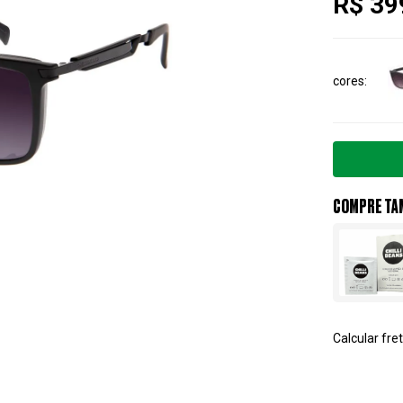
R$ 39
cores
COMPRE TA
Calcular fret