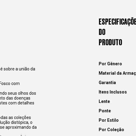
ESPECIFICAÇÕ
DO
PRODUTO
Por Gênero
 é sobre a união da
Material da Arma
Garantia
 Fosco com
Itens Inclusos
ndo seus olhos dos
ento das doenças
Lente
stes com detalhes
Ponte
todas as coleções
Por Estilo
lução distópica, o
 se aproximando da
Por Coleção