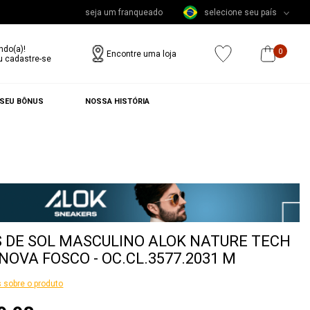
seja um franqueado
selecione seu país
ndo(a)!
0
Encontre uma loja
u cadastre-se
 SEU BÔNUS
NOSSA HISTÓRIA
 DE SOL MASCULINO ALOK NATURE TECH
NOVA FOSCO - OC.CL.3577.2031 M
 sobre o produto