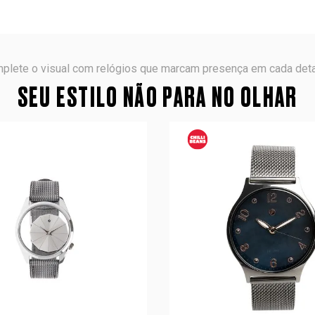
plete o visual com relógios que marcam presença em cada deta
SEU ESTILO NÃO PARA NO OLHAR