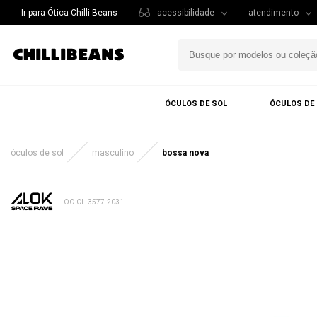
Ir para Ótica Chilli Beans
acessibilidade
atendimento
ÓCULOS DE SOL
ÓCULOS DE
óculos de sol
masculino
bossa nova
OC.CL.3577.2031