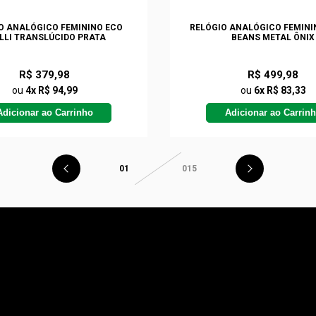
O ANALÓGICO FEMININO ECO
RELÓGIO ANALÓGICO FEMININ
LLI TRANSLÚCIDO PRATA
BEANS METAL ÔNIX
R$ 379,98
R$ 499,98
ou
4x R$ 94,99
ou
6x R$ 83,33
Adicionar ao Carrinho
Adicionar ao Carrin
01
015