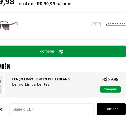
9,98
ou
4
x
de
R$ 99,99
ver medidas
comprar
MBÉM
LENÇO LIMPA LENTES CHILLI BEANS
R$ 29,98
Lenço Limpa Lentes
Comprar
e:
Calcular