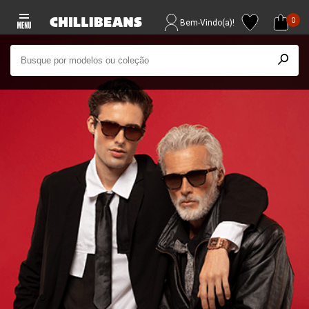
0
Bem-Vindo(a)!