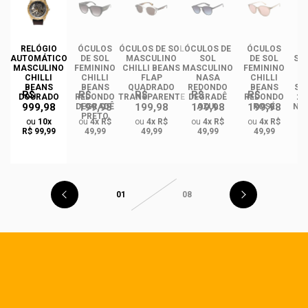
DE
RELÓGIO
ÓCULOS
ÓCULOS DE SOL
ÓCULOS DE
ÓCULOS
ÓC
AUTOMÁTICO
DE SOL
MASCULINO
SOL
DE SOL
SO
MASCULINO
FEMININO
CHILLI BEANS
MASCULINO
FEMININO
CHILLI
CHILLI
FLAP
NASA
CHILLI
I
BEANS
BEANS
QUADRADO
REDONDO
BEANS
ST
R$
R$
R$
R$
R$
DOURADO
REDONDO
TRANSPARENTE
DEGRADÊ
REDONDO
2.
999,98
199,98
199,98
199,98
199,98
O
DEGRADÊ
AZUL
ROSÉ
NA
PRETO
M
ou
10x
ou
4x R$
ou
4x R$
ou
4x R$
ou
4x R$
GA
R$ 99,99
49,99
49,99
49,99
49,99
01
08