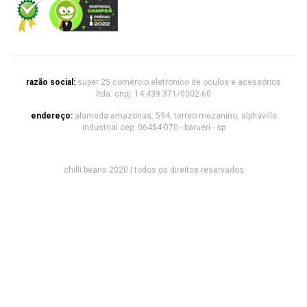
razão social:
super 25 comércio eletronico de oculos e acessórios
ltda. cnpj: 14.439.371/0002-60
endereço:
alameda amazonas, 594, terreo mezanino, alphaville
industrial cep: 06454-070 - barueri - sp
chilli beans 2020 | todos os direitos reservados