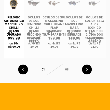
RELÓGIO
ÓCULOS
ÓCULOS DE SOL
ÓCULOS DE
ÓCULOS DE
ÓC
AUTOMÁTICO
DE SOL
MASCULINO
SOL
SOL UNISSEX
MASCULINO
FEMININO
CHILLI BEANS
MASCULINO
ALOK
F
CHILLI
CHILLI
FLAP
NASA
ICÔNICO
BEANS
BEANS
QUADRADO
REDONDO
STEAMPUNK
R$
R$
R$
R$
R$
DOURADO
REDONDO
TRANSPARENTE
DEGRADÊ
2.0 DIA DOS
Q
999,98
199,98
199,98
199,98
299,98
O
DEGRADÊ
AZUL
NAMORADOS
O
PRETO
MARROM
ou
10x
ou
4x R$
ou
4x R$
ou
4x R$
ou
4x R$
R$ 99,99
49,99
49,99
49,99
74,99
01
08