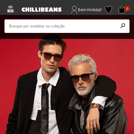
0
Bem-Vindo(a)!