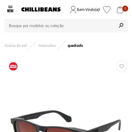
0
Bem-Vindo(a)!
óculos de sol
masculino
quadrado