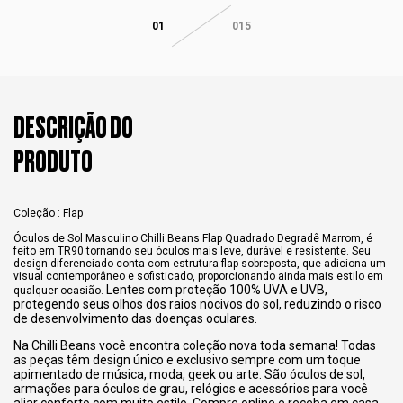
01
015
DESCRIÇÃO DO
PRODUTO
Coleção : Flap
Óculos de Sol Masculino Chilli Beans Flap Quadrado Degradê Marrom, é
feito em TR90 tornando seu óculos mais leve, durável e resistente. Seu
design diferenciado conta com estrutura flap sobreposta, que adiciona um
visual contemporâneo e sofisticado, proporcionando ainda mais estilo em
Lentes com proteção 100% UVA e UVB,
qualquer ocasião.
protegendo seus olhos dos raios nocivos do sol, reduzindo o risco
de desenvolvimento das doenças oculares.
Na Chilli Beans você encontra coleção nova toda semana! Todas
as peças têm design único e exclusivo sempre com um toque
apimentado de música, moda, geek ou arte. São óculos de sol,
armações para óculos de grau, relógios e acessórios para você
aliar conforto com muito estilo. Compre online e receba em casa.