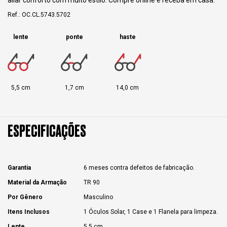
Ref.: OC.CL.5743.5702
lente
ponte
haste
5,5 cm
1,7 cm
14,0 cm
ESPECIFICAÇÕES
Garantia
6 meses contra defeitos de fabricação.
Material da Armação
TR 90
Por Gênero
Masculino
Itens Inclusos
1 Óculos Solar, 1 Case e 1 Flanela para limpeza.
Lente
5,5 cm