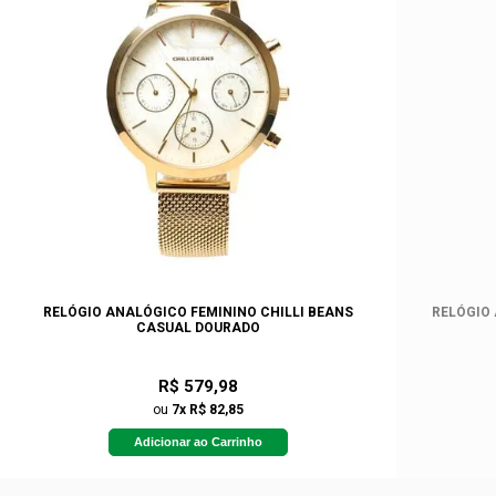
RELÓGIO ANALÓGICO FEMININO CHILLI BEANS
RELÓGIO
CASUAL DOURADO
R$ 579,98
ou
7x R$ 82,85
Adicionar ao Carrinho