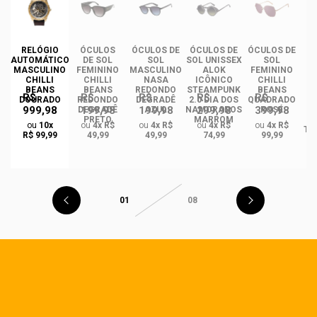
RELÓGIO
ÓCULOS
ÓCULOS DE
ÓCULOS DE
ÓCULOS DE
ÓC
AUTOMÁTICO
DE SOL
SOL
SOL UNISSEX
SOL
MASCULINO
FEMININO
MASCULINO
ALOK
FEMININO
U
CHILLI
CHILLI
NASA
ICÔNICO
CHILLI
BEANS
BEANS
REDONDO
STEAMPUNK
BEANS
R$
R$
R$
R$
R$
DOURADO
REDONDO
DEGRADÊ
2.0 DIA DOS
QUADRADO
999,98
199,98
199,98
299,98
399,98
O
DEGRADÊ
AZUL
NAMORADOS
ROSÉ
R
PRETO
MARROM
ou
10x
ou
4x R$
ou
4x R$
ou
4x R$
ou
4x R$
TA
R$ 99,99
49,99
49,99
74,99
99,99
01
08