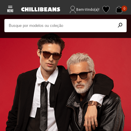
0
Bem-Vindo(a)!