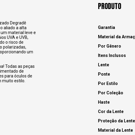
PRODUTO
rizado Degradê
Garantia
 aliado a alta
 um material leve e
Material da Arma
aios UVA e UVB,
do o risco de
Por Gênero
o polarizadas,
roporcionando um
Itens Inclusos
Lente
na! Todas as peças
pimentado de
Ponte
es para óculos de
 muito estilo.
Por Estilo
Por Coleção
Haste
Cor da Lente
Proteção da Lente
Material da Lente