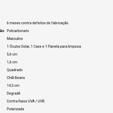
6 meses contra defeitos de fabricação.
ção
Policarbonato
Masculino
1 Óculos Solar, 1 Case e 1 Flanela para limpeza.
5,6 cm
1,6 cm
Quadrado
Chilli Beans
14,5 cm
Degradê
Contra Raios UVA / UVB
Polarizada