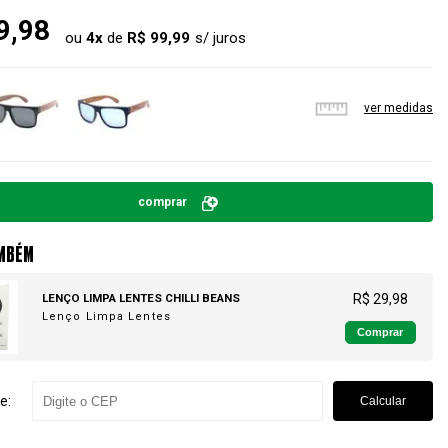
9,98
ou
4
x
de
R$ 99,99
ver medidas
comprar
MBÉM
LENÇO LIMPA LENTES CHILLI BEANS
R$ 29,98
Lenço Limpa Lentes
Comprar
e:
Calcular