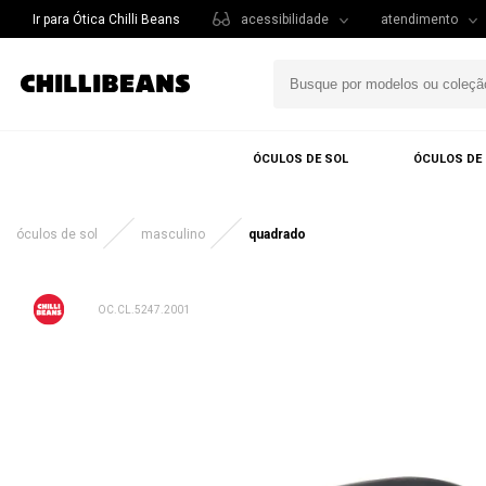
Ir para Ótica Chilli Beans
acessibilidade
atendimento
ÓCULOS DE SOL
ÓCULOS DE
óculos de sol
masculino
quadrado
OC.CL.5247.2001