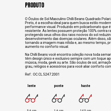
PRODUTO
O Óculos de Sol Masculino Chilli Beans Quadrado Pola
Preto, é a escolha ideal para quem busca estilo moderno
performance visual. Produzido em policarbonato que é
resistente. As lentes possuem proteção 100% contra r
protegendo seus olhos dos raios nocivos do sol reduzin
desenvolvimento das doenças oculares. Além disso, sã
tornando a imagem mais nítida e, ao mesmo tempo, p
aumento no conforto visual.
Na Chilli Beans você encontra coleção nova toda sema
têm design único e exclusivo sempre com um toque a
música, moda, geek ou arte. São óculos de sol, armaçõ
grau, relógios e acessórios para você aliar conforto com
Ref.: OC.CL.5247.2001
lente
ponte
haste
5,6 cm
1,6 cm
14,5 cm