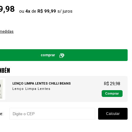
9,98
ou
4
x
de
R$ 99,99
 medidas
comprar
MBÉM
LENÇO LIMPA LENTES CHILLI BEANS
R$ 29,98
Lenço Limpa Lentes
Comprar
e:
Calcular