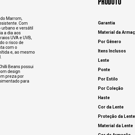
PRODUTO
zado Marrom,
Garantia
resistente. Com
 urbano e versátil
Material da Arma
a a dia aos
raios UVA e UVB,
Por Gênero
do o risco de
nta com o
Itens Inclusos
nítida e, ao mesmo
.
Lente
hilli Beans possui
Ponte
 com design
uem preza por
Por Estilo
apimentado para
Por Coleção
Haste
Cor da Lente
Proteção da Lente
Material da Lente