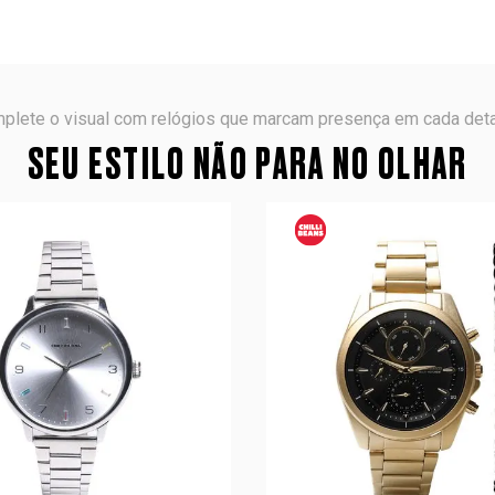
plete o visual com relógios que marcam presença em cada deta
SEU ESTILO NÃO PARA NO OLHAR