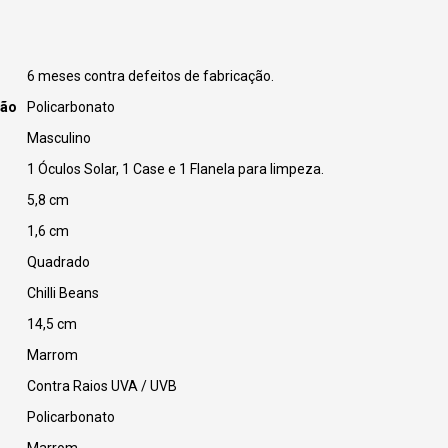
6 meses contra defeitos de fabricação.
ção
Policarbonato
Masculino
1 Óculos Solar, 1 Case e 1 Flanela para limpeza.
5,8 cm
1,6 cm
Quadrado
Chilli Beans
14,5 cm
Marrom
Contra Raios UVA / UVB
Policarbonato