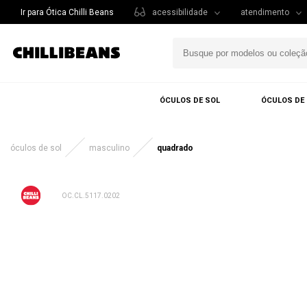
Ir para Ótica Chilli Beans
acessibilidade
atendimento
ÓCULOS DE SOL
ÓCULOS DE
óculos de sol
masculino
quadrado
OC.CL.5117.0202