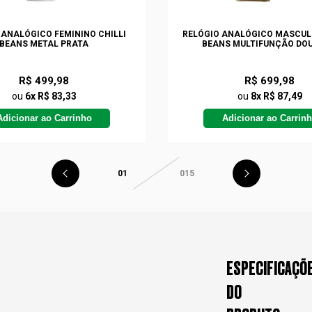
 ANALÓGICO FEMININO CHILLI
RELÓGIO ANALÓGICO MASCULI
BEANS METAL PRATA
BEANS MULTIFUNÇÃO DO
R$ 499,98
R$ 699,98
ou
6x R$ 83,33
ou
8x R$ 87,49
Adicionar ao Carrinho
Adicionar ao Carrin
01
015
ESPECIFICAÇÕ
DO