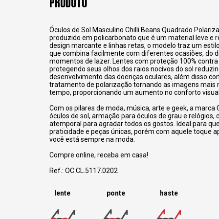
PRODUTO
Óculos de Sol Masculino Chilli Beans Quadrado Polari
produzido em policarbonato que é um material leve e 
design marcante e linhas retas, o modelo traz um estilo
que combina facilmente com diferentes ocasiões, do di
momentos de lazer.
Lentes com proteção 100% contra 
protegendo seus olhos dos raios nocivos do sol reduzin
desenvolvimento das doenças oculares, além disso co
tratamento de polarização tornando as imagens mais 
tempo, proporcionando um aumento no conforto visual
Com os pilares de moda, música, arte e geek, a marca C
óculos de sol, armação para óculos de grau e relógios,
atemporal para agradar todos os gostos. Ideal para q
praticidade e peças únicas, porém com aquele toque 
você está sempre na moda.
Compre online, receba em casa!
Ref.: OC.CL.5117.0202
lente
ponte
haste