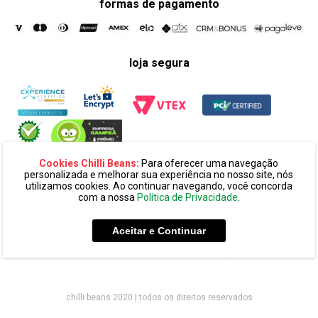
formas de pagamento
loja segura
Cookies Chilli Beans:
Para oferecer uma navegação
personalizada e melhorar sua experiência no nosso site, nós
utilizamos cookies. Ao continuar navegando, você concorda
com a nossa
Política de Privacidade
.
razão social:
super 25 comércio eletronico de oculos e acessórios
ltda. cnpj: 14.439.371/0002-60
Aceitar e Continuar
endereço:
alameda amazonas, 594, terreo mezanino, alphaville
industrial cep: 06454-070 - barueri - sp
chilli beans 2020 | todos os direitos reservados