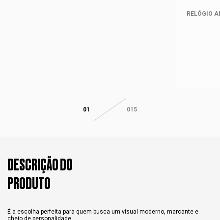
RELÓGIO A
01
015
DESCRIÇÃO DO
PRODUTO
É a escolha perfeita para quem busca um visual moderno, marcante e
cheio de personalidade.