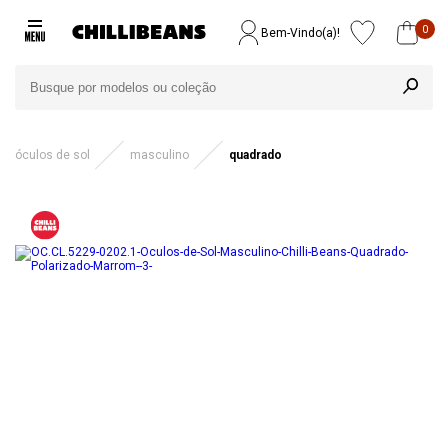
0
Bem-Vindo(a)!
óculos de sol
masculino
quadrado