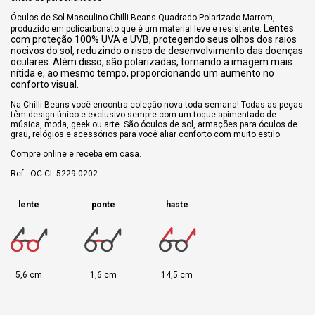
Óculos de Sol Masculino Chilli Beans Quadrado Polarizado Marrom,
Lentes
produzido em policarbonato que é um material leve e resistente.
com proteção 100% UVA e UVB, protegendo seus olhos dos raios
nocivos do sol, reduzindo o risco de desenvolvimento das doenças
oculares. Além disso, são polarizadas, tornando a imagem mais
nítida e, ao mesmo tempo, proporcionando um aumento no
conforto visual.
Na Chilli Beans você encontra coleção nova toda semana! Todas as peças
têm design único e exclusivo sempre com um toque apimentado de
música, moda, geek ou arte. São óculos de sol, armações para óculos de
grau, relógios e acessórios para você aliar conforto com muito estilo.
Compre online e receba em casa.
Ref.: OC.CL.5229.0202
lente
ponte
haste
5,6 cm
1,6 cm
14,5 cm