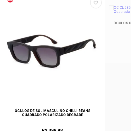
ÓCULOS D
ÓCULOS DE SOL MASCULINO CHILLI BEANS
QUADRADO POLARIZADO DEGRADÊ
R$ 399,98