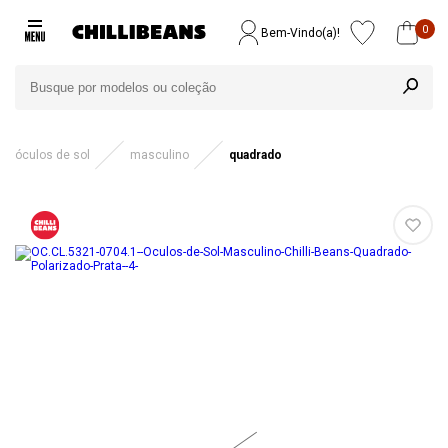
0
Bem-Vindo(a)!
óculos de sol
masculino
quadrado