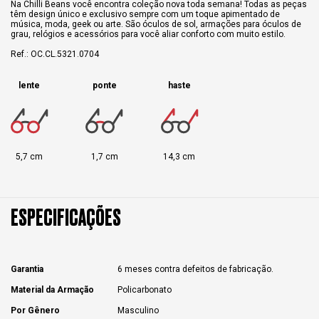
Na Chilli Beans você encontra coleção nova toda semana! Todas as peças
têm design único e exclusivo sempre com um toque apimentado de
música, moda, geek ou arte. São óculos de sol, armações para óculos de
grau, relógios e acessórios para você aliar conforto com muito estilo.
Ref.: OC.CL.5321.0704
lente
ponte
haste
5,7 cm
1,7 cm
14,3 cm
ESPECIFICAÇÕES
Garantia
6 meses contra defeitos de fabricação.
Material da Armação
Policarbonato
Por Gênero
Masculino