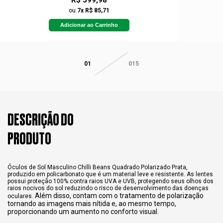
R$ 599,98
ou
7x R$ 85,71
Adicionar ao Carrinho
01
015
DESCRIÇÃO DO
PRODUTO
Óculos de Sol Masculino Chilli Beans Quadrado Polarizado Prata,
produzido em policarbonato que é um material leve e resistente. As lentes
possui proteção 100% contra raios UVA e UVB, protegendo seus olhos dos
raios nocivos do sol reduzindo o risco de desenvolvimento das doenças
Além disso, contam com o tratamento de polarização
oculares.
tornando as imagens mais nítida e, ao mesmo tempo,
proporcionando um aumento no conforto visual.