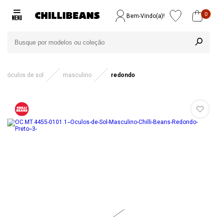
0
Bem-Vindo(a)!
óculos de sol
masculino
redondo