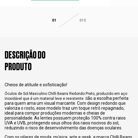
01
015
DESCRIÇÃO DO
PRODUTO
Cheios de atitude e sofisticação!
Óculos de Sol Masculino Chilli Beans Redondo Preto, produzido em aço
ão a escolha perfeita
inoxidável que é um material leve e resistente. S
para quem ama um visual marcante. Com design redondo que
valoriza o rosto, esse modelo traz um toque retrô repaginado,
ideal para compor produções modernas e cheias de
personalidade. As lentes possuem proteção 100% contra raios
UVA e UVB, protegendo seus olhos dos raios nocivos do sol,
reduzindo o risco de desenvolvimento das doenças oculares.
Com os pilares de moda, música, arte e geek, a marca Chilli Beans