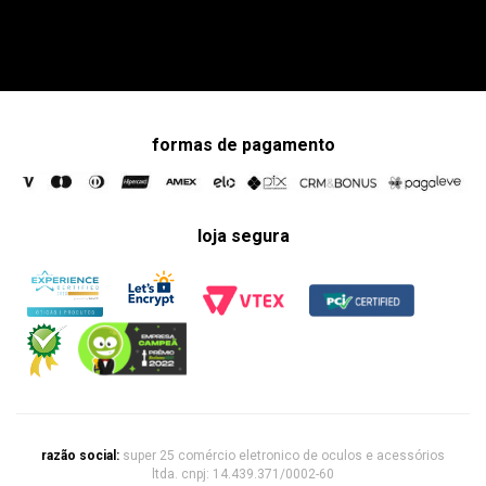
formas de pagamento
loja segura
razão social:
super 25 comércio eletronico de oculos e acessórios
ltda. cnpj: 14.439.371/0002-60