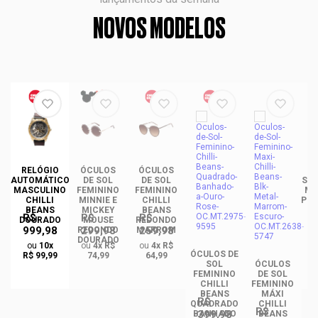
NOVOS MODELOS
DE
RELÓGIO
ÓCULOS
ÓCULOS
ÓC
INO
AUTOMÁTICO
DE SOL
DE SOL
SOL
ANS
MASCULINO
FEMININO
FEMININO
MA
NCE
CHILLI
MINNIE E
CHILLI
PLA
CO
BEANS
MICKEY
BEANS
R$
R$
R$
DO
DOURADO
MOUSE
REDONDO
999,98
299,98
259,98
REDONDO
MARROM
DOURADO
ou
10x
ou
4x R$
ou
4x R$
ÓCULOS DE
R$ 99,99
74,99
64,99
SOL
ÓCULOS
FEMININO
DE SOL
CHILLI
FEMININO
BEANS
MÁXI
R$
QUADRADO
CHILLI
R$
399,98
BANHADO
BEANS