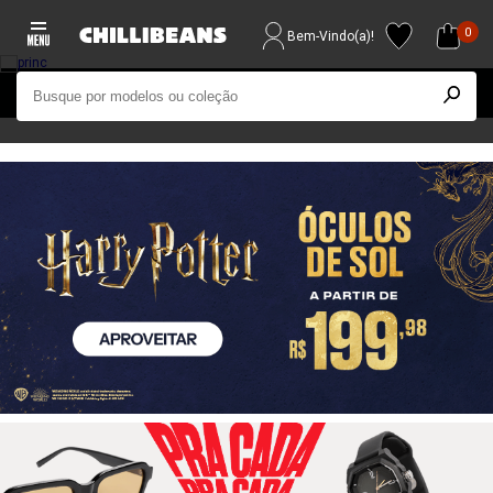
0
Bem-Vindo(a)!