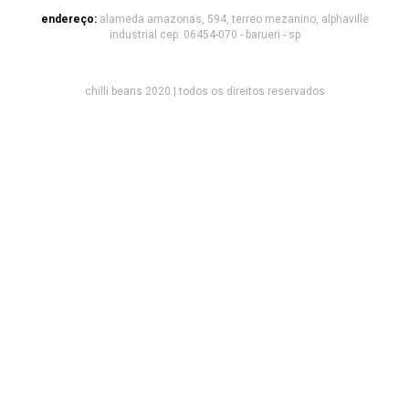
endereço:
alameda amazonas, 594, terreo mezanino, alphaville
industrial cep: 06454-070 - barueri - sp
chilli beans 2020 | todos os direitos reservados