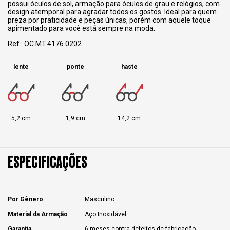
possui óculos de sol, armação para óculos de grau e relógios, com
design atemporal para agradar todos os gostos. Ideal para quem
preza por praticidade e peças únicas, porém com aquele toque
apimentado para você está sempre na moda.
Ref.: OC.MT.4176.0202
lente
ponte
haste
5,2 cm
1,9 cm
14,2 cm
ESPECIFICAÇÕES
Por Gênero
Masculino
Material da Armação
Aço Inoxidável
Garantia
6 meses contra defeitos de fabricação.