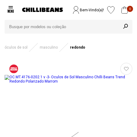
0
Bem-Vindo(a)!
óculos de sol
masculino
redondo