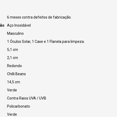
6 meses contra defeitos de fabricação.
ção
Aço Inoxidável
Masculino
1 Óculos Solar, 1 Case e 1 Flanela para limpeza.
5,1 cm
2,1 cm
Redondo
Chilli Beans
14,5 cm
Verde
Contra Raios UVA / UVB
Policarbonato
Verde