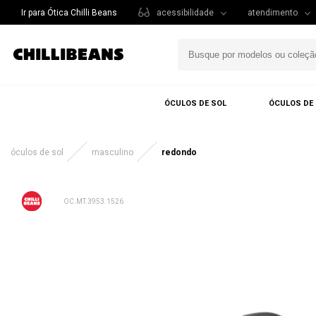
Ir para Ótica Chilli Beans
acessibilidade
atendimento
ÓCULOS DE SOL
ÓCULOS DE
óculos de sol
masculino
redondo
OC.MT.3953.1526