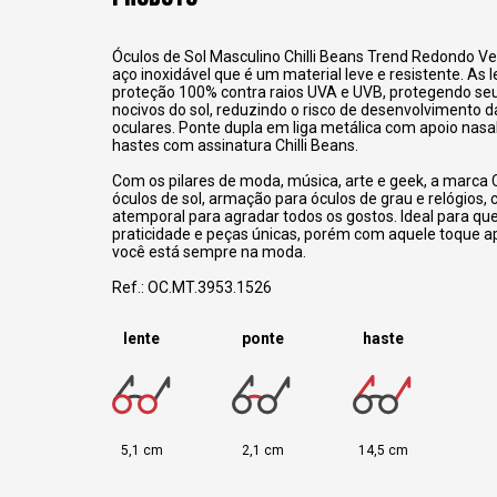
Óculos de Sol Masculino Chilli Beans Trend Redondo V
aço inoxidável que é um material leve e resistente. As
proteção 100% contra raios UVA e UVB, protegendo seu
nocivos do sol, reduzindo o risco de desenvolvimento 
oculares. Ponte dupla em liga metálica com apoio nasal
hastes com assinatura Chilli Beans.
Com os pilares de moda, música, arte e geek, a marca C
óculos de sol, armação para óculos de grau e relógios,
atemporal para agradar todos os gostos. Ideal para q
praticidade e peças únicas, porém com aquele toque 
você está sempre na moda.
Ref.: OC.MT.3953.1526
lente
ponte
haste
5,1 cm
2,1 cm
14,5 cm