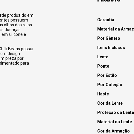
erde produzido em
Garantia
 lentes possuem
s olhos dos raios
Material da Arma
das doenças
 em silicone e
Por Gênero
Itens Inclusos
hilli Beans possui
 com design
Lente
uem preza por
apimentado para
Ponte
Por Estilo
Por Coleção
Haste
Cor da Lente
Proteção da Lente
Material da Lente
Cor da Armação