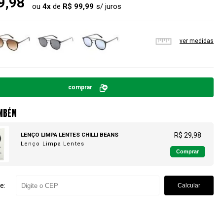
9,98
ou
4
x
de
R$ 99,99
ver medidas
comprar
MBÉM
LENÇO LIMPA LENTES CHILLI BEANS
R$ 29,98
Lenço Limpa Lentes
Comprar
e:
Calcular