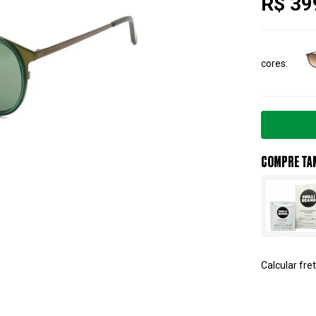
R$ 39
cores
COMPRE TA
Calcular fret