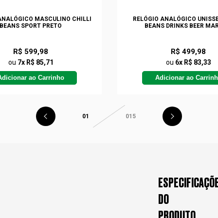
ANALÓGICO MASCULINO CHILLI
RELÓGIO ANALÓGICO UNISSE
BEANS SPORT PRETO
BEANS DRINKS BEER MA
R$ 599,98
R$ 499,98
ou
7x R$ 85,71
ou
6x R$ 83,33
Adicionar ao Carrinho
Adicionar ao Carrin
01
015
ESPECIFICAÇÕ
DO
PRODUTO