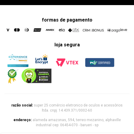
formas de pagamento
loja segura
razão social:
super 25 comércio eletronico de oculos e acessórios
ltda. cnpj: 14.439.371/0002-60
endereço:
alameda amazonas, 594, terreo mezanino, alphaville
industrial cep: 06454-070 - barueri - sp