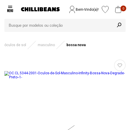
0
Bem-Vindo(a)!
óculos de sol
masculino
bossa nova