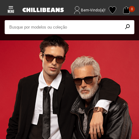
0
Bem-Vindo(a)!