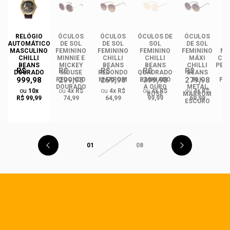
DE
RELÓGIO
ÓCULOS
ÓCULOS
ÓCULOS DE
ÓCULOS
ÓC
AUTOMÁTICO
DE SOL
DE SOL
SOL
DE SOL
NO
MASCULINO
FEMININO
FEMININO
FEMININO
FEMININO
MA
EN
CHILLI
MINNIE E
CHILLI
CHILLI
MÁXI
CHI
BEANS
MICKEY
BEANS
BEANS
CHILLI
PER
R$
R$
R$
R$
R$
S
DOURADO
MOUSE
REDONDO
QUADRADO
BEANS
999,98
299,98
259,98
399,98
279,98
REDONDO
MARROM
BANHADO
BLK
PO
DO
DOURADO
A OURO
METAL
ou
10x
ou
4x R$
ou
4x R$
ou
4x R$
ou
4x R$
ROSÉ
MARROM
R$ 99,99
74,99
64,99
99,99
69,99
ESCURO
01
08