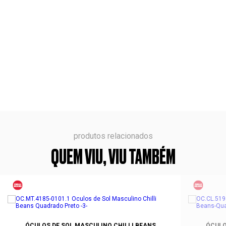
produtos relacionados
QUEM VIU, VIU TAMBÉM
ÓCULOS DE SOL MASCULINO CHILLI BEANS
ÓCULO