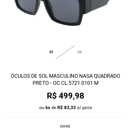
01
04
ÓCULOS DE SOL MASCULINO NASA QUADRADO
PRETO - OC.CL.5721.0101 M
R$ 499,98
ou
6
x
de
R$ 83,33
cores