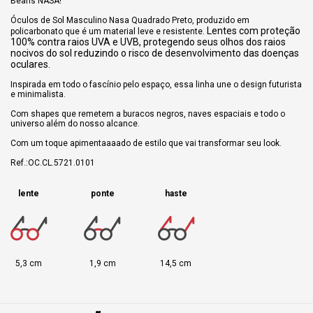
Beans NASA!
Óculos de Sol Masculino Nasa Quadrado Preto, produzido em
Lentes com proteção
policarbonato que é um material leve e resistente.
100% contra raios UVA e UVB, protegendo seus olhos dos raios
nocivos do sol reduzindo o risco de desenvolvimento das doenças
oculares.
Inspirada em todo o fascínio pelo espaço, essa linha une o design futurista
e minimalista.
Com shapes que remetem a buracos negros, naves espaciais e todo o
universo além do nosso alcance.
Com um toque apimentaaaado de estilo que vai transformar seu look.
Ref.:OC.CL.5721.0101
lente
ponte
haste
5,3 cm
1,9 cm
14,5 cm