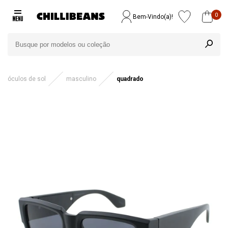
0
Bem-Vindo(a)!
óculos de sol
masculino
quadrado