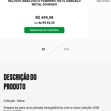
RELÓGIO ANALÓGICO FEMININO IVETE SANGALO
RELÓGIO
METAL DOURADO
R$ 499,98
ou
6x R$ 83,33
Adicionar ao Carrinho
01
015
DESCRIÇÃO DO
PRODUTO
Coleção : Nasa
Prepare-se para uma jornada intergaláctica com a nova coleção Chilli