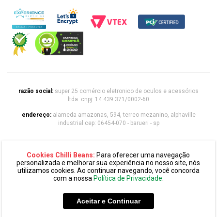
razão social:
super 25 comércio eletronico de oculos e acessórios
ltda. cnpj: 14.439.371/0002-60
endereço:
alameda amazonas, 594, terreo mezanino, alphaville
industrial cep: 06454-070 - barueri - sp
chilli beans 2020 | todos os direitos reservados
Cookies Chilli Beans:
Para oferecer uma navegação
personalizada e melhorar sua experiência no nosso site, nós
utilizamos cookies. Ao continuar navegando, você concorda
com a nossa
Política de Privacidade
.
Aceitar e Continuar