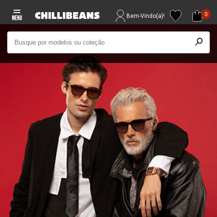
0
Bem-Vindo(a)!