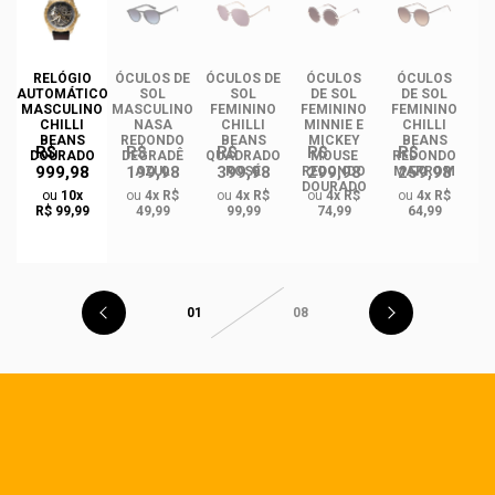
DE
RELÓGIO
ÓCULOS DE
ÓCULOS DE
ÓCULOS
ÓCULOS
ÓC
TIL
AUTOMÁTICO
SOL
SOL
DE SOL
DE SOL
NO
MASCULINO
MASCULINO
FEMININO
FEMININO
FEMININO
F
ION
CHILLI
NASA
CHILLI
MINNIE E
CHILLI
BEANS
REDONDO
BEANS
MICKEY
BEANS
R$
R$
R$
R$
R$
DOURADO
DEGRADÊ
QUADRADO
MOUSE
REDONDO
Q
999,98
199,98
399,98
299,98
259,98
AZUL
ROSÉ
REDONDO
MARROM
B
DOURADO
ou
10x
ou
4x R$
ou
4x R$
ou
4x R$
ou
4x R$
R$ 99,99
49,99
99,99
74,99
64,99
01
08