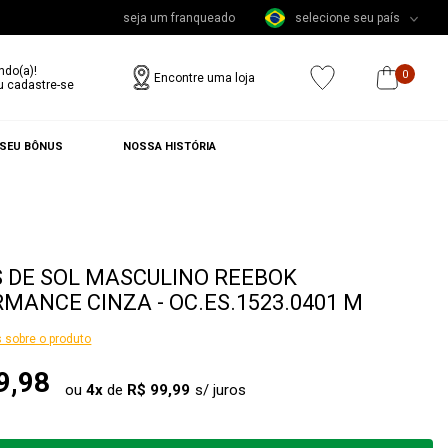
seja um franqueado
selecione seu país
ndo(a)!
0
Encontre uma loja
u cadastre-se
 SEU BÔNUS
NOSSA HISTÓRIA
 DE SOL MASCULINO REEBOK
MANCE CINZA - OC.ES.1523.0401 M
 sobre o produto
9,98
ou
4
x
de
R$ 99,99