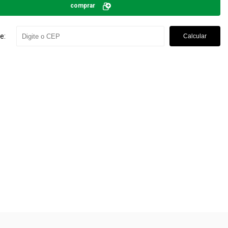
comprar
e:
Calcular