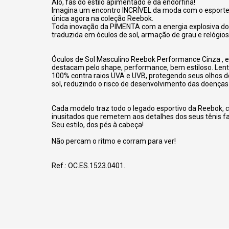
Alô, fãs do estilo apimentado e da endorfina!
Imagina um encontro INCRÍVEL da moda com o esporte
única agora na coleção Reebok.
Toda inovação da PIMENTA com a energia explosiva d
traduzida em óculos de sol, armação de grau e relógios
Óculos de Sol Masculino Reebok Performance Cinza , e
destacam pelo shape, performance, bem estiloso. Len
100% contra raios UVA e UVB, protegendo seus olhos do
sol, reduzindo o risco de desenvolvimento das doenças
Cada modelo traz todo o legado esportivo da Reebok, 
inusitados que remetem aos detalhes dos seus tênis fa
Seu estilo, dos pés à cabeça!
Não percam o ritmo e corram para ver!
Ref.: OC.ES.1523.0401.