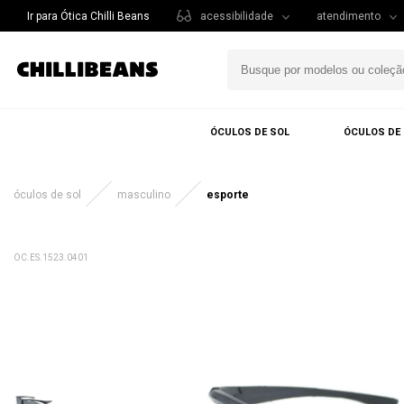
Ir para Ótica Chilli Beans
acessibilidade
atendimento
ÓCULOS DE SOL
ÓCULOS DE
óculos de sol
masculino
esporte
OC.ES.1523.0401