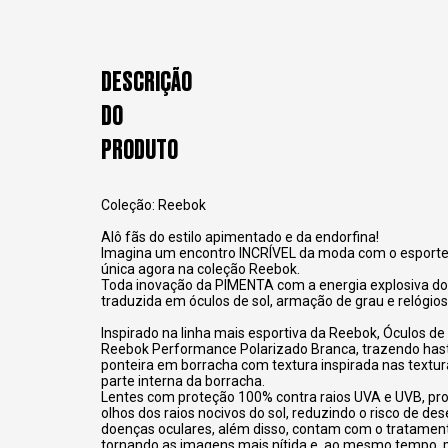
DESCRIÇÃO
DO
PRODUTO
Coleção: Reebok
Alô fãs do estilo apimentado e da endorfina!
Imagina um encontro INCRÍVEL da moda com o esporte
única agora na coleção Reebok.
Toda inovação da PIMENTA com a energia explosiva d
traduzida em óculos de sol, armação de grau e relógios
Inspirado na linha mais esportiva da Reebok, Óculos de
Reebok Performance Polarizado Branca, trazendo has
ponteira em borracha com textura inspirada nas textur
parte interna da borracha.
Lentes com proteção 100% contra raios UVA e UVB, pr
olhos dos raios nocivos do sol, reduzindo o risco de d
doenças oculares, além disso, contam com o tratament
tornando as imagens mais nítida e, ao mesmo tempo,