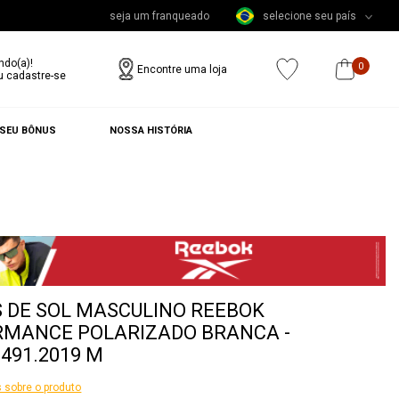
seja um franqueado
selecione seu país
ndo(a)!
0
Encontre uma loja
u cadastre-se
 SEU BÔNUS
NOSSA HISTÓRIA
 DE SOL MASCULINO REEBOK
RMANCE POLARIZADO BRANCA -
1491.2019 M
 sobre o produto