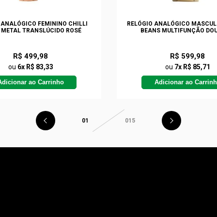
 ANALÓGICO FEMININO CHILLI
RELÓGIO ANALÓGICO MASCULI
 METAL TRANSLÚCIDO ROSÉ
BEANS MULTIFUNÇÃO DO
R$ 499,98
R$ 599,98
ou
6x R$ 83,33
ou
7x R$ 85,71
Adicionar ao Carrinho
Adicionar ao Carrin
01
015