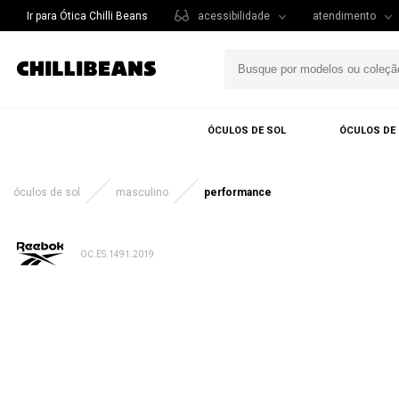
Ir para Ótica Chilli Beans
acessibilidade
atendimento
ÓCULOS DE SOL
ÓCULOS DE
óculos de sol
masculino
performance
OC.ES.1491.2019