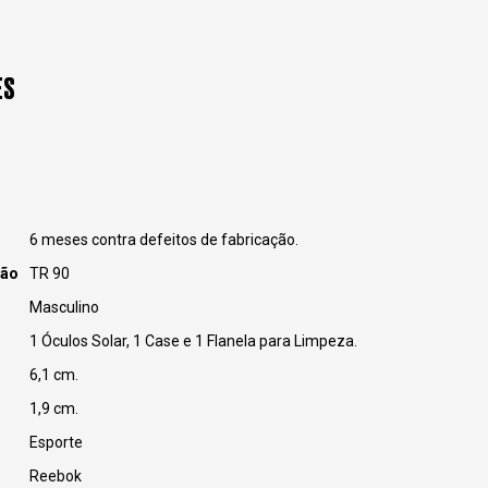
ES
6 meses contra defeitos de fabricação.
ção
TR 90
Masculino
1 Óculos Solar, 1 Case e 1 Flanela para Limpeza.
6,1 cm.
1,9 cm.
Esporte
Reebok