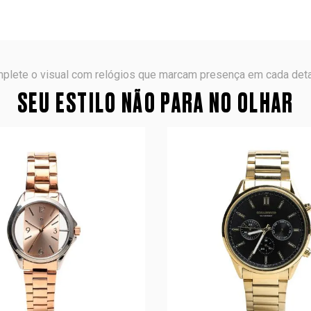
plete o visual com relógios que marcam presença em cada deta
SEU ESTILO NÃO PARA NO OLHAR