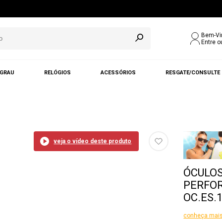
Bem-Vi
Entre o
 GRAU
RELÓGIOS
ACESSÓRIOS
RESGATE/CONSULTE
veja o vídeo deste produto
ÓCULOS
PERFO
OC.ES.
conheça mais