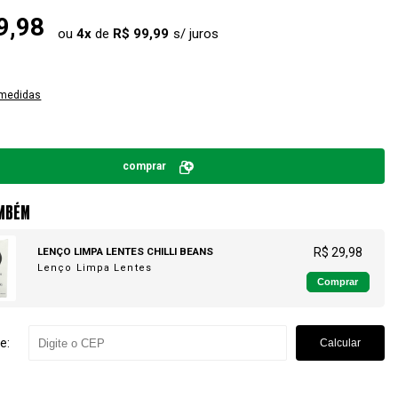
9,98
ou
4
x
de
R$ 99,99
 medidas
comprar
MBÉM
LENÇO LIMPA LENTES CHILLI BEANS
R$ 29,98
Lenço Limpa Lentes
Comprar
e:
Calcular