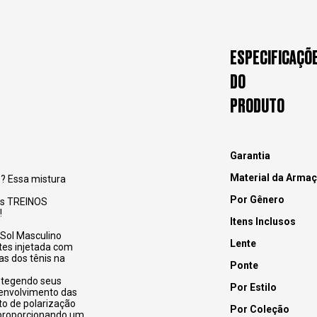
ESPECIFICAÇÕ
DO
PRODUTO
Garantia
Material da Arma
? Essa mistura
Por Gênero
os TREINOS
!
Itens Inclusos
 Sol Masculino
Lente
tes injetada com
as dos tênis na
Ponte
otegendo seus
Por Estilo
esenvolvimento das
o de polarização
Por Coleção
 proporcionando um