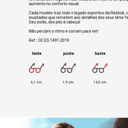
aumento no conforto visual.
Cada modelo traz todo o legado esportivo da Reebok, 
inusitados que remetem aos detalhes dos seus tênis fa
Seu estilo, dos pés à cabeça!
Não percam o ritmo e corram para ver!
Ref.: OC.ES.1491.2019
lente
ponte
haste
6,1 cm.
1,9 cm.
14,0 cm.