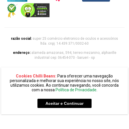
razão social:
super 25 comércio eletronico de oculos e acessórios
ltda. cnpj: 14.439.371/0002-60
endereço:
alameda amazonas, 594, terreo mezanino, alphaville
industrial cep: 06454-070 - barueri - sp
chilli beans 2020 | todos os direitos reservados
Cookies Chilli Beans:
Para oferecer uma navegação
personalizada e melhorar sua experiência no nosso site, nós
utilizamos cookies. Ao continuar navegando, você concorda
com a nossa
Política de Privacidade
.
Aceitar e Continuar