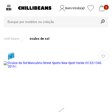
0
Bem-Vindo(a)!
chilli beans
óculos de sol