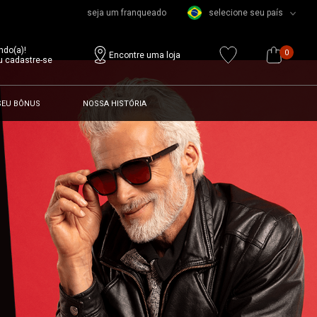
seja um franqueado
selecione seu país
ndo(a)!
0
Encontre uma loja
u cadastre-se
SEU BÔNUS
NOSSA HISTÓRIA