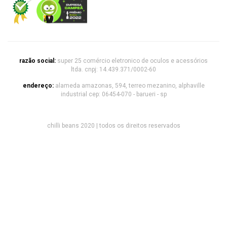
razão social:
super 25 comércio eletronico de oculos e acessórios
ltda. cnpj: 14.439.371/0002-60
endereço:
alameda amazonas, 594, terreo mezanino, alphaville
industrial cep: 06454-070 - barueri - sp
chilli beans 2020 | todos os direitos reservados