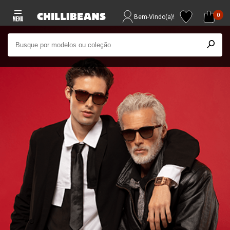
0
Bem-Vindo(a)!