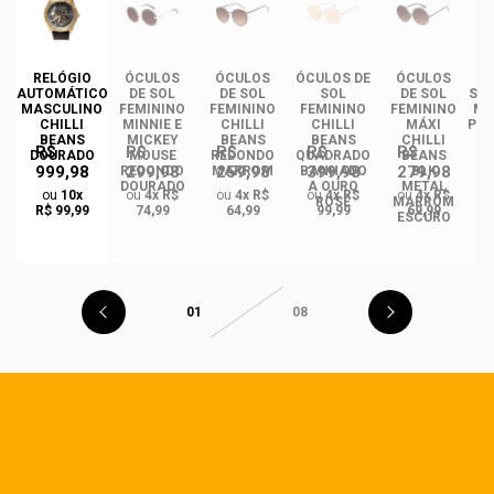
DE
RELÓGIO
ÓCULOS
ÓCULOS
ÓCULOS DE
ÓCULOS
ÓC
INO
AUTOMÁTICO
DE SOL
DE SOL
SOL
DE SOL
SOL
ANS
MASCULINO
FEMININO
FEMININO
FEMININO
FEMININO
MA
NCE
CHILLI
MINNIE E
CHILLI
CHILLI
MÁXI
PLA
CO
BEANS
MICKEY
BEANS
BEANS
CHILLI
R$
R$
R$
R$
R$
DO
DOURADO
MOUSE
REDONDO
QUADRADO
BEANS
999,98
299,98
259,98
399,98
279,98
REDONDO
MARROM
BANHADO
BLK
DOURADO
A OURO
METAL
ou
10x
ou
4x R$
ou
4x R$
ou
4x R$
ou
4x R$
ROSÉ
MARROM
R$ 99,99
74,99
64,99
99,99
69,99
ESCURO
01
08