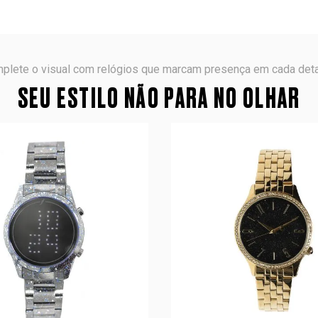
plete o visual com relógios que marcam presença em cada deta
SEU ESTILO NÃO PARA NO OLHAR