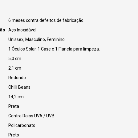
6 meses contra defeitos de fabricação.
ção
Aço Inoxidável
Unissex, Masculino, Feminino
1 Óculos Solar, 1 Case e 1 Flanela para limpeza.
5,0 cm
2,1 cm
Redondo
Chilli Beans
14,2 cm
Preta
Contra Raios UVA / UVB
Policarbonato
Preto