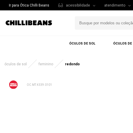
Ir para Ótica Chilli Beans
acessibilidade
atendimento
ÓCULOS DE SOL
ÓCULOS DE
óculos de sol
feminino
redondo
OC.MT.4339.0101