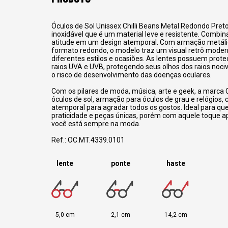
Óculos de Sol Unissex Chilli Beans Metal Redondo Pret
inoxidável que é um material leve e resistente. Combina 
atitude em um design atemporal. Com armação metáli
formato redondo, o modelo traz um visual retrô moder
diferentes estilos e ocasiões.
As lentes possuem prote
raios UVA e UVB, protegendo seus olhos dos raios noci
o risco de desenvolvimento das doenças oculares.
Com os pilares de moda, música, arte e geek, a marca C
óculos de sol, armação para óculos de grau e relógios,
atemporal para agradar todos os gostos. Ideal para q
praticidade e peças únicas, porém com aquele toque 
você está sempre na moda.
Ref.: OC.MT.4339.0101
lente
ponte
haste
5,0 cm
2,1 cm
14,2 cm