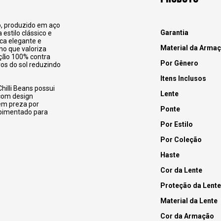
o, produzido em aço
Garantia
estilo clássico e
ca elegante e
Material da Arma
no que valoriza
ção 100% contra
Por Gênero
vos do sol reduzindo
Itens Inclusos
hilli Beans possui
Lente
 com design
uem preza por
Ponte
apimentado para
Por Estilo
Por Coleção
Haste
Cor da Lente
Proteção da Lente
Material da Lente
Cor da Armação