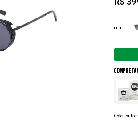
R$ 39
cores
COMPRE TA
Calcular fret