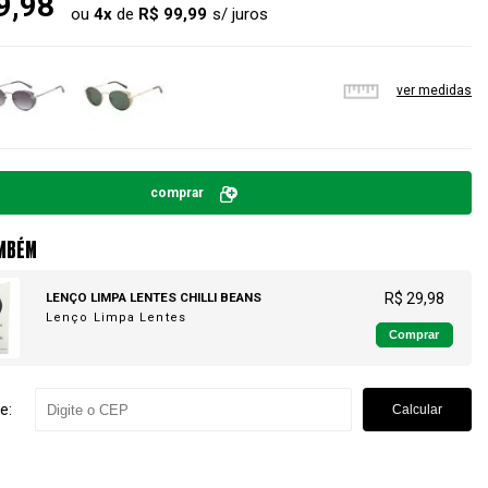
9,98
ou
4
x
de
R$ 99,99
ver medidas
comprar
MBÉM
LENÇO LIMPA LENTES CHILLI BEANS
R$ 29,98
Lenço Limpa Lentes
Comprar
e:
Calcular