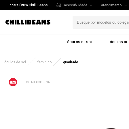
Ir para Ótica Chilli Beans
acessibilidade
atendimento
ÓCULOS DE SOL
ÓCULOS DE
óculos de sol
feminino
quadrado
OC.MT.4383.5702