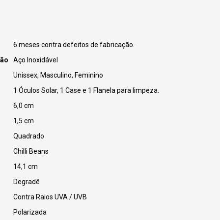
6 meses contra defeitos de fabricação.
ção
Aço Inoxidável
Unissex, Masculino, Feminino
1 Óculos Solar, 1 Case e 1 Flanela para limpeza.
6,0 cm
1,5 cm
Quadrado
Chilli Beans
14,1 cm
Degradê
Contra Raios UVA / UVB
Polarizada