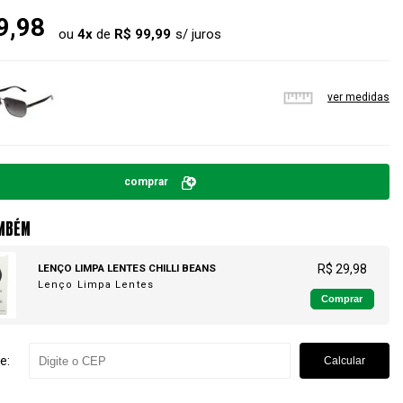
9,98
ou
4
x
de
R$ 99,99
ver medidas
comprar
MBÉM
LENÇO LIMPA LENTES CHILLI BEANS
R$ 29,98
Lenço Limpa Lentes
Comprar
e:
Calcular