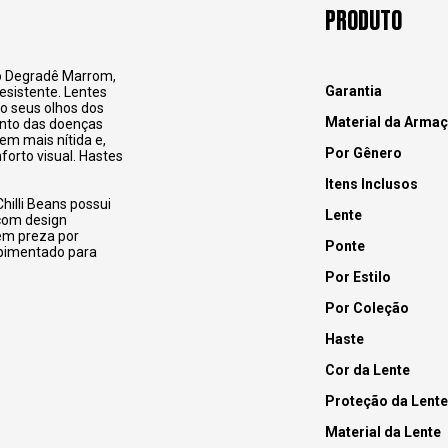
PRODUTO
do Degradê Marrom,
Garantia
esistente.
Lentes
o seus olhos dos
Material da Arma
ento das doenças
em mais nítida e,
Por Gênero
rto visual. Hastes
Itens Inclusos
hilli Beans possui
Lente
 com design
uem preza por
Ponte
apimentado para
Por Estilo
Por Coleção
Haste
Cor da Lente
Proteção da Lente
Material da Lente