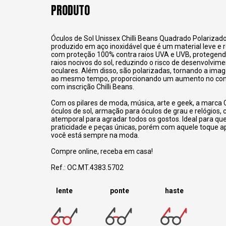
PRODUTO
Óculos de Sol Unissex Chilli Beans Quadrado Polariza
produzido em aço inoxidável que é um material leve e r
com proteção 100% contra raios UVA e UVB, protegend
raios nocivos do sol, reduzindo o risco de desenvolvim
oculares. Além disso, são polarizadas, tornando a imag
ao mesmo tempo, proporcionando um aumento no confo
com inscrição Chilli Beans.
Com os pilares de moda, música, arte e geek, a marca C
óculos de sol, armação para óculos de grau e relógios,
atemporal para agradar todos os gostos. Ideal para q
praticidade e peças únicas, porém com aquele toque 
você está sempre na moda.
Compre online, receba em casa!
Ref.: OC.MT.4383.5702
lente
ponte
haste