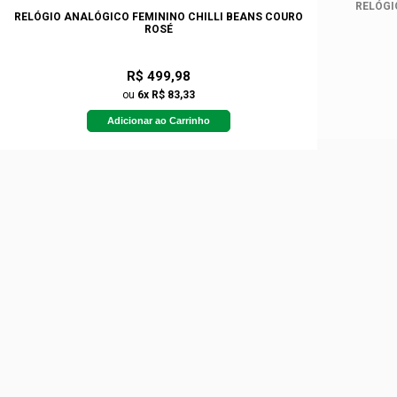
RELÓGI
RELÓGIO ANALÓGICO FEMININO CHILLI BEANS COURO
ROSÉ
R$ 499,98
ou
6x R$ 83,33
Adicionar ao Carrinho