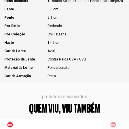
Itens Inclusos
1 Óculos Solar, 1 Case e 1 Flanela para limpeza.
Lente
5,0 cm
Ponte
2,1 cm
Por Estilo
Redondo
Por Coleção
Chilli Beans
Haste
14,6 cm
Cor da Lente
Azul
Proteção da Lente
Contra Raios UVA / UVB
Material da Lente
Policarbonato
Cor da Armação
Prata
produtos relacionados
QUEM VIU, VIU TAMBÉM