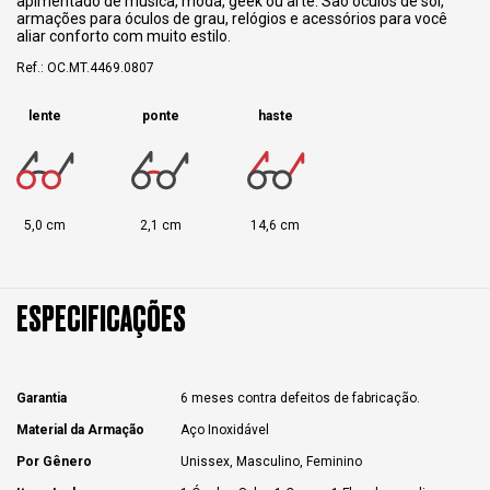
apimentado de música, moda, geek ou arte. São óculos de sol,
armações para óculos de grau, relógios e acessórios para você
aliar conforto com muito estilo.
Ref.: OC.MT.4469.0807
lente
ponte
haste
5,0 cm
2,1 cm
14,6 cm
ESPECIFICAÇÕES
Garantia
6 meses contra defeitos de fabricação.
Material da Armação
Aço Inoxidável
Por Gênero
Unissex, Masculino, Feminino