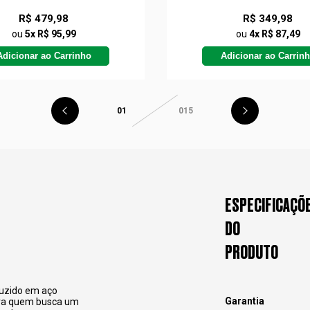
R$ 479,98
R$ 349,98
ou
5x R$ 95,99
ou
4x R$ 87,49
Adicionar ao Carrinho
Adicionar ao Carrin
01
015
ESPECIFICAÇÕ
DO
PRODUTO
duzido em aço
Garantia
para quem busca um