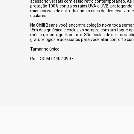
acessório versátil com estilo retro contemporâneo. As
proteção 100% contra os raios UVA e UVB, protegendo 
raios nocivos do sol reduzindo o risco de desenvolvim
oculares.
Na Chilli Beans você encontra coleção nova toda sema
têm design único e exclusivo sempre com um toque a
música, moda, geek ou arte. São óculos de sol, armaçõ
grau, relógios e acessórios para você aliar conforto com
Tamanho único
Ref.: OC.MT.4402.0907