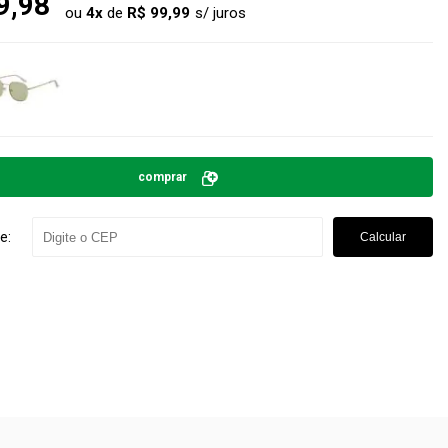
9,98
ou
4
x
de
R$ 99,99
comprar
e:
Calcular