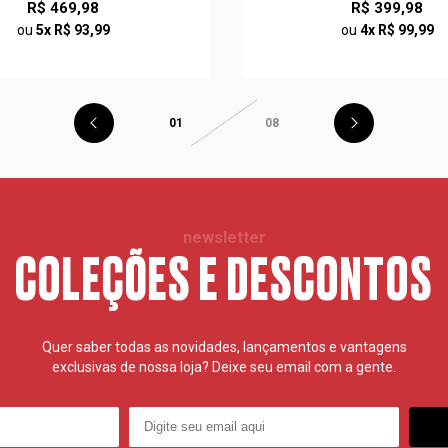
R$ 469,98
R$ 399,98
ou
5x R$ 93,99
ou
4x R$ 99,99
01
08
newsletter
COLEÇÕES E DESCONTOS
Quer saber todas as novidades, lançamentos e vantagens
exclusivas de nossa loja? Deixe seu email com a gente.