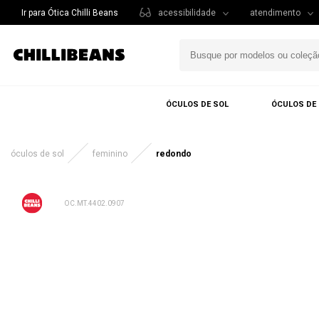
Ir para Ótica Chilli Beans
acessibilidade
atendimento
ÓCULOS DE SOL
ÓCULOS DE
óculos de sol
feminino
redondo
OC.MT.4402.0907