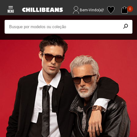
0
Bem-Vindo(a)!