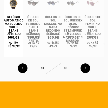
RELÓGIO
ÓCULOS
ÓCULOS DE
ÓCULOS DE
ÓCULOS DE
ÓC
AUTOMÁTICO
DE SOL
SOL
SOL UNISSEX
SOL
MASCULINO
FEMININO
MASCULINO
ALOK
FEMININO
U
CHILLI
CHILLI
NASA
ICÔNICO
CHILLI
BEANS
BEANS
REDONDO
STEAMPUNK
BEANS
R$
R$
R$
R$
R$
DOURADO
REDONDO
DEGRADÊ
2.0 DIA DOS
QUADRADO
999,98
199,98
199,98
299,98
399,98
O
DEGRADÊ
AZUL
NAMORADOS
ROSÉ
R
PRETO
MARROM
ou
10x
ou
4x R$
ou
4x R$
ou
4x R$
ou
4x R$
TA
R$ 99,99
49,99
49,99
74,99
99,99
01
08