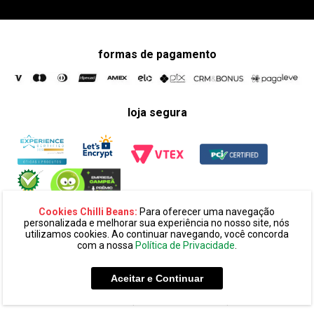
formas de pagamento
loja segura
Cookies Chilli Beans:
Para oferecer uma navegação
personalizada e melhorar sua experiência no nosso site, nós
utilizamos cookies. Ao continuar navegando, você concorda
com a nossa
Política de Privacidade
.
razão social:
super 25 comércio eletronico de oculos e acessórios
ltda. cnpj: 14.439.371/0002-60
Aceitar e Continuar
endereço:
alameda amazonas, 594, terreo mezanino, alphaville
industrial cep: 06454-070 - barueri - sp