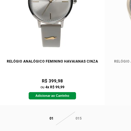
RELÓGIO ANALÓGICO FEMININO HAVAIANAS CINZA
RELÓGIO
R$ 399,98
ou
4x R$ 99,99
Adicionar ao Carrinho
01
015