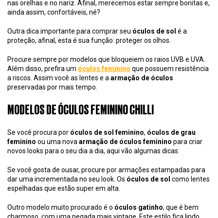
nas orelhas e no nariz. Afinal, merecemos estar sempre bonitas e,
ainda assim, confortáveis, né?
Outra dica importante para comprar seu
óculos de sol
é a
proteção, afinal, esta é sua função: proteger os olhos.
Procure sempre por modelos que bloqueiem os raios UVB e UVA.
Além disso, prefira um
óculos feminino
que possuem resistência
a riscos. Assim você as lentes e a
armação de óculos
preservadas por mais tempo.
MODELOS DE ÓCULOS FEMININO CHILLI
Se você procura por
óculos de sol feminino
,
óculos de grau
feminino
ou uma nova
armação de óculos feminino
para criar
novos looks para o seu dia a dia, aqui vão algumas dicas:
Se você gosta de ousar, procure por armações estampadas para
dar uma incrementada no seu look. Os
óculos de sol
como lentes
espelhadas que estão super em alta.
Outro modelo muito procurado é o
óculos gatinho
, que é bem
charmoso, com uma pegada mais vintage. Este estilo fica lindo