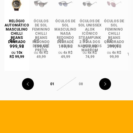
RELÓGIO
ÓCULOS
ÓCULOS DE
ÓCULOS DE
ÓCULOS DE
ÓC
AUTOMÁTICO
DE SOL
SOL
SOL UNISSEX
SOL
MASCULINO
FEMININO
MASCULINO
ALOK
FEMININO
U
CHILLI
CHILLI
NASA
ICÔNICO
CHILLI
BEANS
BEANS
REDONDO
STEAMPUNK
BEANS
R$
R$
R$
R$
R$
DOURADO
REDONDO
DEGRADÊ
2.0 DIA DOS
QUADRADO
999,98
199,98
199,98
299,98
399,98
O
DEGRADÊ
AZUL
NAMORADOS
ROSÉ
R
PRETO
MARROM
ou
10x
ou
4x R$
ou
4x R$
ou
4x R$
ou
4x R$
TA
R$ 99,99
49,99
49,99
74,99
99,99
01
08