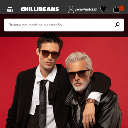
0
Bem-Vindo(a)!