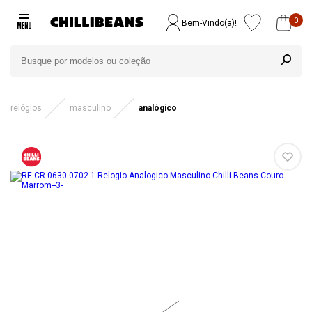
0
Bem-Vindo(a)!
relógios
masculino
analógico