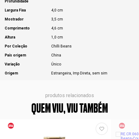
Profundidade
Largura Fixa
4,0 cm
Mostrador
3,5 cm
Comprimento
4,6 cm
Altura
1,0 cm
Por Coleção
Chilli Beans
País origem
China
Variação
Único
Origem
Estrangeira, Imp Direta, sem sim
produtos relacionados
QUEM VIU, VIU TAMBÉM