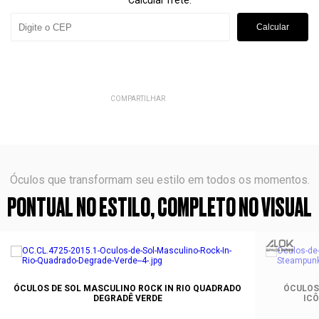
Calcular frete:
Calcular
COMPARTILHAR
Óculos que transformam seu estilo em todos os momentos.
PONTUAL NO ESTILO, COMPLETO NO VISUAL
ÓCULOS DE SOL MASCULINO ROCK IN RIO QUADRADO
ÓCULOS 
DEGRADÊ VERDE
IC