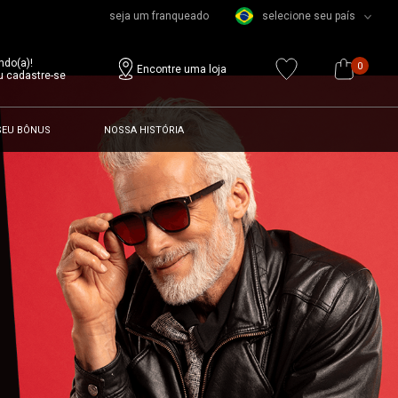
seja um franqueado
selecione seu país
ndo(a)!
0
Encontre uma loja
u cadastre-se
SEU BÔNUS
NOSSA HISTÓRIA