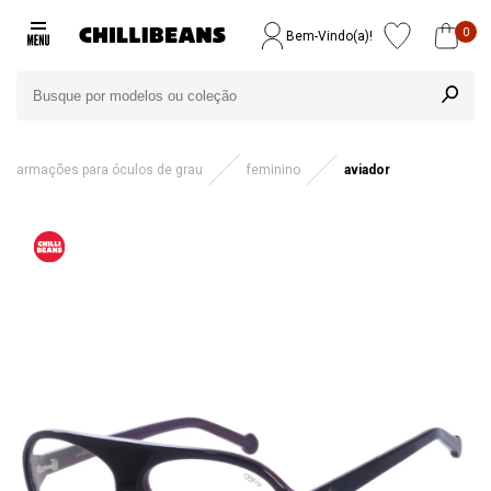
0
Bem-Vindo(a)!
armações para óculos de grau
feminino
aviador