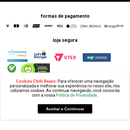
formas de pagamento
loja segura
Cookies Chilli Beans:
Para oferecer uma navegação
personalizada e melhorar sua experiência no nosso site, nós
utilizamos cookies. Ao continuar navegando, você concorda
com a nossa
Política de Privacidade
.
razão social:
super 25 comércio eletronico de oculos e acessórios
ltda. cnpj: 14.439.371/0002-60
Aceitar e Continuar
endereço:
alameda amazonas, 594, terreo mezanino, alphaville
industrial cep: 06454-070 - barueri - sp