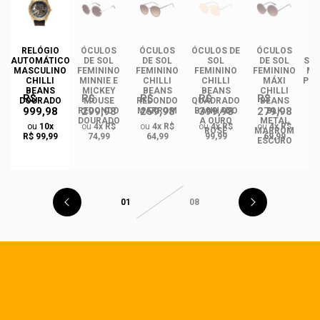
DE
RELÓGIO
ÓCULOS
ÓCULOS
ÓCULOS DE
ÓCULOS
ÓC
INO
AUTOMÁTICO
DE SOL
DE SOL
SOL
DE SOL
SOL
ANS
MASCULINO
FEMININO
FEMININO
FEMININO
FEMININO
MA
NCE
CHILLI
MINNIE E
CHILLI
CHILLI
MÁXI
PLA
CO
BEANS
MICKEY
BEANS
BEANS
CHILLI
R$
R$
R$
R$
R$
DO
DOURADO
MOUSE
REDONDO
QUADRADO
BEANS
999,98
299,98
259,98
399,98
279,98
REDONDO
MARROM
BANHADO
BLK
DOURADO
A OURO
METAL
ou
10x
ou
4x R$
ou
4x R$
ou
4x R$
ou
4x R$
ROSÉ
MARROM
R$ 99,99
74,99
64,99
99,99
69,99
ESCURO
01
08