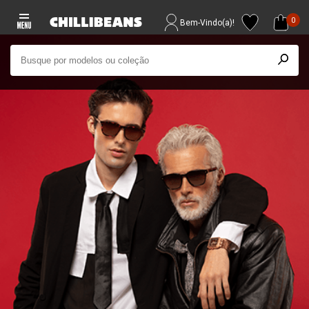
0
Bem-Vindo(a)!