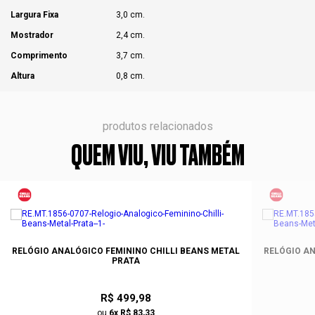
Largura Fixa
3,0 cm.
Mostrador
2,4 cm.
Comprimento
3,7 cm.
Altura
0,8 cm.
produtos relacionados
QUEM VIU, VIU TAMBÉM
RELÓGIO ANALÓGICO FEMININO CHILLI BEANS METAL
RELÓGIO AN
PRATA
R$ 499,98
ou
6x R$ 83,33