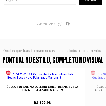
Calcular
COMPARTILHAR
Óculos que transformam seu estilo em todos os momentos.
PONTUAL NO ESTILO, COMPLETO NO VISUAL
ÓCULOS DE SOL MASCULINO CHILLI BEANS BOSSA
ÓCULO
NOVA POLARIZADO MARROM
QUADRADO
R$ 399,98