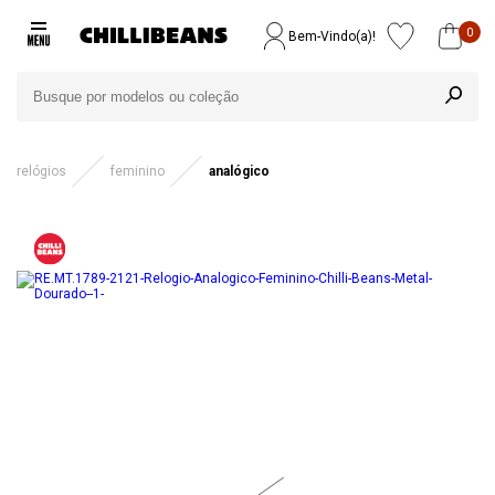
0
Bem-Vindo(a)!
relógios
feminino
analógico