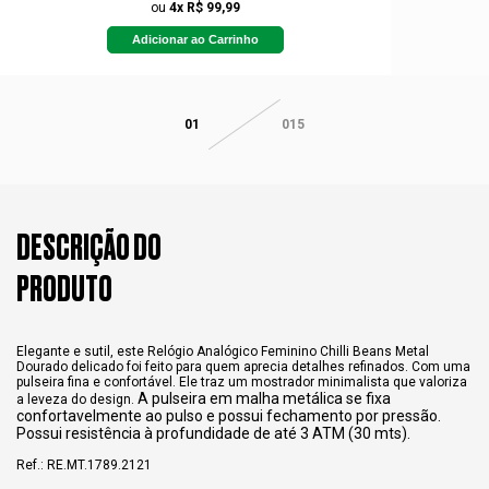
ou
4x R$ 99,99
Adicionar ao Carrinho
01
015
DESCRIÇÃO DO
PRODUTO
Elegante e sutil, este Relógio Analógico Feminino Chilli Beans Metal
Dourado delicado foi feito para quem aprecia detalhes refinados. Com uma
pulseira fina e confortável. Ele traz um mostrador minimalista que valoriza
A pulseira em malha metálica se fixa
a leveza do design.
confortavelmente ao pulso e possui fechamento por pressão.
Possui resistência à profundidade de até 3 ATM (30 mts).
Ref.: RE.MT.1789.2121