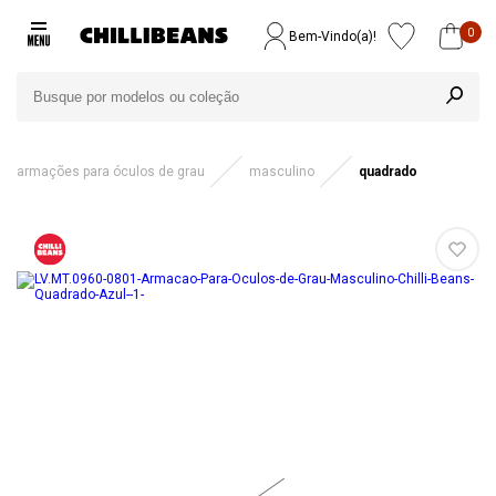
0
Bem-Vindo(a)!
armações para óculos de grau
masculino
quadrado