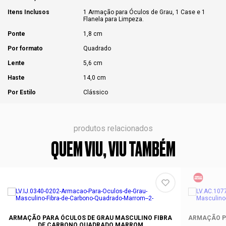
Itens Inclusos
1 Armação para Óculos de Grau, 1 Case e 1
Flanela para Limpeza.
Ponte
1,8 cm
Por formato
Quadrado
Lente
5,6 cm
Haste
14,0 cm
Por Estilo
Clássico
produtos relacionados
QUEM VIU, VIU TAMBÉM
ARMAÇÃO PARA ÓCULOS DE GRAU MASCULINO FIBRA
ARMAÇÃO PA
DE CARBONO QUADRADO MARROM