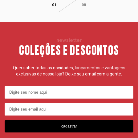
01
08
newsletter
COLEÇÕES E DESCONTOS
Quer saber todas as novidades, lançamentos e vantagens
exclusivas de nossa loja? Deixe seu email com a gente.
cadastrar