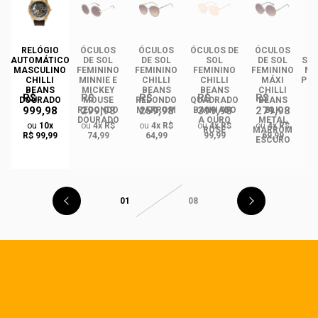
DE
RELÓGIO
ÓCULOS
ÓCULOS
ÓCULOS DE
ÓCULOS
ÓC
INO
AUTOMÁTICO
DE SOL
DE SOL
SOL
DE SOL
SOL
ANS
MASCULINO
FEMININO
FEMININO
FEMININO
FEMININO
MA
NCE
CHILLI
MINNIE E
CHILLI
CHILLI
MÁXI
PLA
CO
BEANS
MICKEY
BEANS
BEANS
CHILLI
R$
R$
R$
R$
R$
DO
DOURADO
MOUSE
REDONDO
QUADRADO
BEANS
999,98
299,98
259,98
399,98
279,98
REDONDO
MARROM
BANHADO
BLK
DOURADO
A OURO
METAL
ou
10x
ou
4x R$
ou
4x R$
ou
4x R$
ou
4x R$
ROSÉ
MARROM
R$ 99,99
74,99
64,99
99,99
69,99
ESCURO
01
08