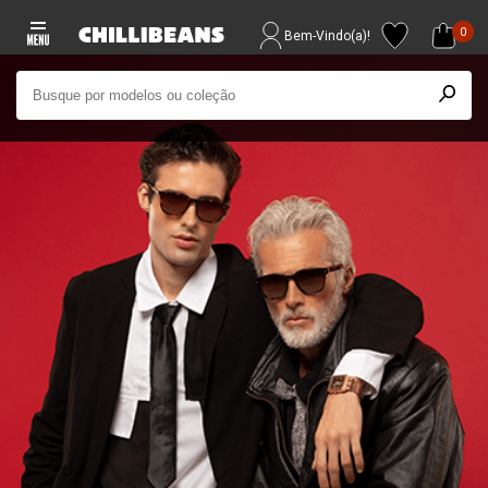
0
Bem-Vindo(a)!