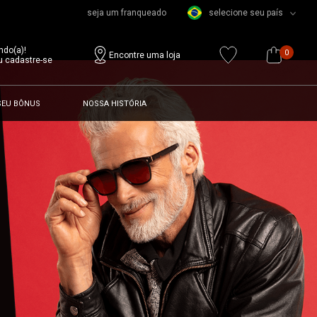
seja um franqueado
selecione seu país
ndo(a)!
0
Encontre uma loja
u cadastre-se
SEU BÔNUS
NOSSA HISTÓRIA