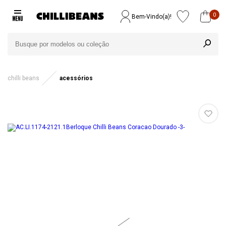
0
Bem-Vindo(a)!
chilli beans
acessórios