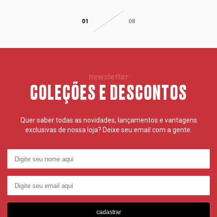
01
08
newsletter
COLEÇÕES E DESCONTOS
Quer saber todas as novidades, lançamentos e vantagens
exclusivas de nossa loja? Deixe seu email com a gente.
cadastrar