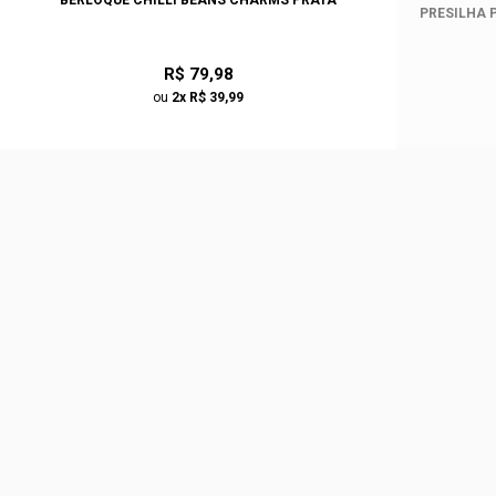
BERLOQUE CHILLI BEANS CHARMS PRATA
PRESILHA 
R$ 79,98
ou
2x R$ 39,99