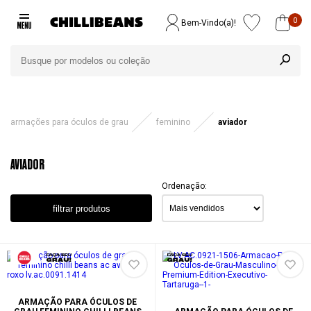
0
Bem-Vindo(a)!
armações para óculos de grau
feminino
aviador
AVIADOR
Ordenação:
filtrar produtos
ARMAÇÃO PARA ÓCULOS DE