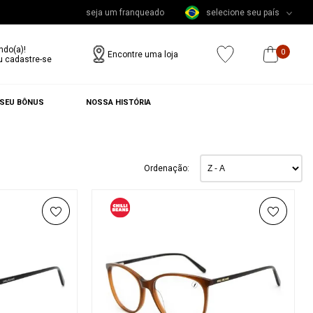
seja um franqueado
selecione seu país
ndo(a)!
0
Encontre uma loja
u cadastre-se
 SEU BÔNUS
NOSSA HISTÓRIA
Ordenação: