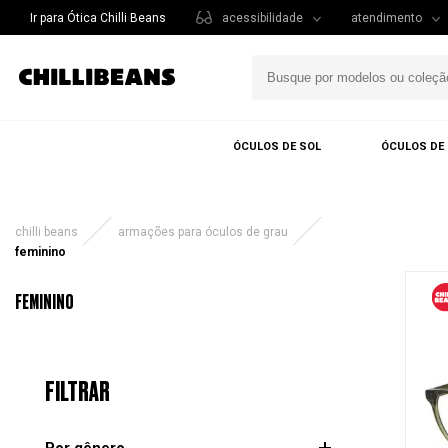
Ir para Ótica Chilli Beans
acessibilidade
atendimento
ÓCULOS DE SOL
ÓCULOS DE
chilli beans
armações para óculos de grau
feminino
FEMININO