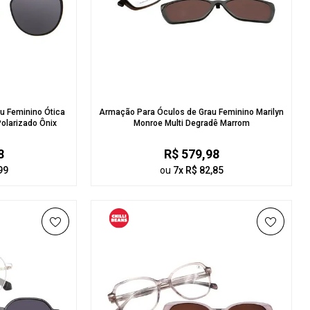
u Feminino Ótica
Armação Para Óculos de Grau Feminino Marilyn
Polarizado Ônix
Monroe Multi Degradê Marrom
8
R$ 579,98
99
ou
7x R$ 82,85